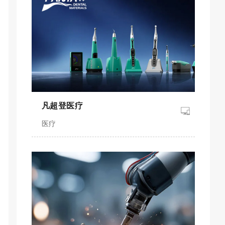
凡超登医疗
医疗