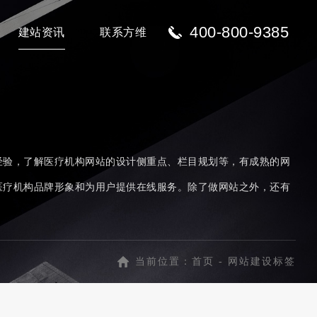
400-800-9385
建站资讯
联系方维
经验，了解医疗机构网站的设计侧重点、栏目规划等，有成熟的网
医疗机构品牌形象和为用户提供在线服务。除了做网站之外，还有
当前位置：
首页
-
网站建设标签