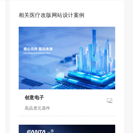
相关医疗改版网站设计案例
创意电子
高品质元器件