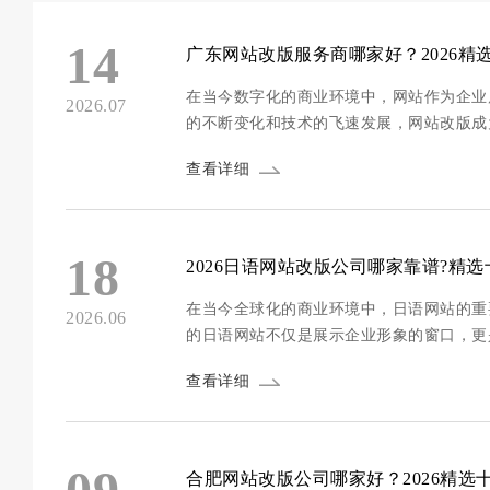
14
广东网站改版服务商哪家好？2026
在当今数字化的商业环境中，网站作为企业
2026.07
的不断变化和技术的飞速发展，网站改版成
区之一，拥有众多专业的网站改版服务商。
查看详细
专业靠谱的网站改版...
18
2026日语网站改版公司哪家靠谱?精
在当今全球化的商业环境中，日语网站的重
2026.06
的日语网站不仅是展示企业形象的窗口，更
不断发展和用户需求的变化，网站改版成为
查看详细
中，哪些是真正靠谱的呢...
09
合肥网站改版公司哪家好？2026精