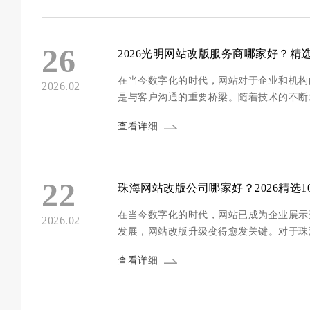
26
2026光明网站改版服务商哪家好？
在当今数字化的时代，网站对于企业和机构
2026.02
是与客户沟通的重要桥梁。随着技术的不断
手段。然而，面对众多的网站改版服务商，如何选择
查看详细
构在2026年选择到...
22
珠海网站改版公司哪家好？2026精选
在当今数字化的时代，网站已成为企业展示
2026.02
发展，网站改版升级变得愈发关键。对于珠
珠海有哪些优秀的网站改版公司呢？为了给
查看详细
公司进行了评测。评...