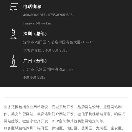
电话/邮箱
400-800-9385 / 0755-82689595
fangwei@fwwl.net
深圳（总部）
深圳市 福田区 车公庙中国有色大厦713-715
大客户专线：400-800-9385
广州（分部）
广州市 天河区 地中海酒店1627
400-800-9385
业务范围包括企业网站建设、商城系统开发、品牌网站设计、旅游网站制
作、英文外贸网站、教育培训门户网站开发、微信手机移动端开发、响应式
网站建设、微信小程序开发、APP定制和其他类型网站定制等。
服务区域包括深圳市福田区、罗湖区、南山区、盐田区、龙岗区、宝安区、