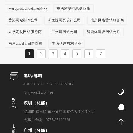
wordpressundefined企业
重庆维护网站供应商
香港网站制作公司
研究院网页设计公司
南京网络营销服务商
大学定制网站服务商
广州建网站公司
智能体建设网站公司
南京undefined供应商
资深创建网站企业
1
2
3
4
5
6
7
电话/邮箱
400-800-9385 / 0755-82689595
0
fangwei@fwwl.net
深圳（总部）
9
深圳市 福田区 车公庙中国有色大厦713-715
大客户专线：0755-25183336
广州（分部）