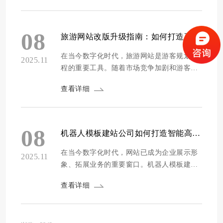
的网站维护策略，高端化妆品品牌可在虚拟
世界中绽放独特魅力。 内容更新：保持新鲜
感与吸引力 高端化妆品网站的内容需不断更
08
旅游网站改版升级指南：如何打造更吸引游客的在线体验
新，以满足消费者对新品、潮流趋势的...
在当今数字化时代，旅游网站是游客规划行
2025.11
程的重要工具。随着市场竞争加剧和游客需
求变化，旅游网站改版升级成为必然。打造
查看详细
更吸引游客的在线体验，能提升网站竞争
力，吸引更多流量和业务。下面为你详细介
绍旅游网站改版升级的要点。 深入了解游客
需求 改版升级前，需深入了解游客需求。可
08
机器人模板建站公司如何打造智能高效的网站解决方案
通过问卷调查、用户访谈、数据分析等...
在当今数字化时代，网站已成为企业展示形
2025.11
象、拓展业务的重要窗口。机器人模板建站
公司凭借其独特的优势，在市场中崭露头
查看详细
角。然而，要打造智能高效的网站解决方案
并非易事，需要综合考虑多方面因素。方维
网络(www.fwwl.net)将深入探讨机器人模板