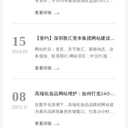
专资本，于2018年获得美国证监会(SEC)批
准境外上市，取得股票交易代码
查看详细
(NASDAQ:GRNQ)并于纳斯达克主板成功上
市后，也将积极为亚洲区域金融业打造资本
市场新格局，创造出“价值资本化、财富国际
化”的国际金融创新资本平台。 绿专资本
15
【签约】深圳敦汇资本集团网站建设项目
GREENPRO CAPITAL CORP于2018年7月12
日获得美国证监会(SE...
网站栏目：首页、关于敦汇、新闻动态、业
2018.01
务领域、联系我们 网站语言：中文PC版 网
站设计图如下 深圳市敦汇投资控股有限公司
查看详细
（简称“敦汇资本”）成立于2015年，位于中
国深圳，是由广东省激光行业协会会长单位
光韵达(300227)执行董事个人成立的投资控
股实体。 深圳市创投汇富资产管理有限公司
08
高端化妆品网站维护：如何打造24小时在线的品牌形象
（简称“创投汇富”）为敦汇资本全资控股
子...
在数字化浪潮下，高端化妆品品牌的网站成
2025.11
为展示品牌形象的关键窗口。打造24小时在
线的品牌形象，能让品牌时刻与消费者保持
查看详细
连接，提升品牌知名度与影响力。通过有效