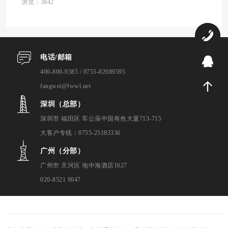
建站公司打造智能高效网站解决方案的方法
浏览：3842
和策略。 精准把握市场需求 机器人模...
0
电话/邮箱
9
400-800-9385 / 0755-82689595
fangwei@fwwl.net
深圳（总部）
深圳市 福田区 车公庙中国有色大厦713-715
大客户专线：0755-25183336
广州（分部）
广州市 天河区 地中海酒店1627
020-8521 9047