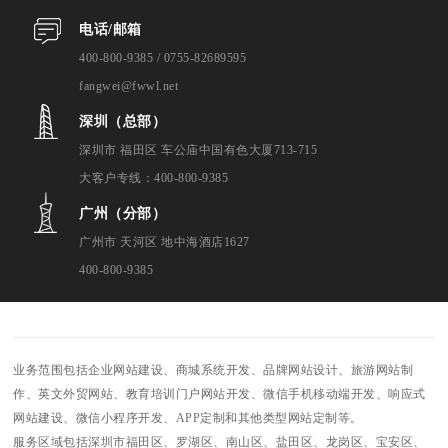
电话/邮箱
400-800-9385 / 0755-82689595
fangwei@fwwl.net
深圳（总部）
深圳市 福田区 车公庙中国有色大厦713-715
大客户专线：400-800-9385
广州（分部）
广州市 天河区 地中海酒店1627
400-800-9385
业务范围包括企业网站建设、商城系统开发、品牌网站设计、旅游网站制
作、英文外贸网站、教育培训门户网站开发、微信手机移动端开发、响应式
网站建设、微信小程序开发、APP定制和其他类型网站定制等。
服务区域包括深圳市福田区、罗湖区、南山区、盐田区、龙岗区、宝安区、