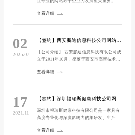
且专业的网站对于企业的发展至关重要。尤
其是在广州这样的商业大都市，众多企业对
查看详细
高端网站建设的需求日益增长。一个优质的
网站不仅是企业的线上门面，更是展示品牌
形象、拓展业务渠道、提升客户体验的重要
工具。为了帮助企业更好地选择合适的网站
02
【签约】西安鹏迪信息科技公司网站设计项目
建设服务商，我们对广州及周边地区的高端
网站...
【公司介绍】 西安鹏迪信息科技有限公司成
2025.07
立于2011年10月，坐落于西安市高新技术开
发区，是一家具备软件CMMI3研发能力的国
查看详细
家级高新技术企业。公司专注于智慧教育、
智慧政务及大数据应用服务，凭借长期稳健
的发展，已构建起基于ISO9001的质量管理
体系，并荣获多项资质与荣誉，包括“双软企
17
【签约】深圳福瑞斯健康科技公司网站建设项目
业”认证、“国家级高新技术企业”称号，以
及“陕...
深圳市福瑞斯健康科技有限公司是一家具有
2021.11
高度专业化与深度影响力的集研发、生产、
营销及个性化售后服务等为一体的中大型按
查看详细
摩器材制造企业。公司成立于2013年7月，经