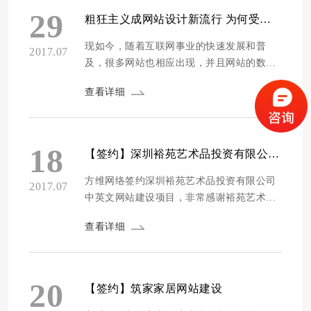
圳市艾力威尔新材料技术有限公司成立，与
29
粗狂主义成网站设计新流行 为何受欢迎
北方国际西林铝业合作建立家居研发生产
基...
现如今，随着互联网事业的快速发展和普
2017.07
及，很多网站也相应出现，并且网站的数量
在不断的增加，那么对于网站设计来说，现
查看详细
在比较流行的一种风格就是粗狂主义，今
天，小编为大家具体介绍一下有关粗狂主义
网站设计的一些知识。 粗狂主义又称为粗野
主义，是现在网站设计里很受欢迎的一种风
18
【签约】深圳裕苑艺术品投资有限公司中英文网站建设项目
格，一般来说粗狂主义风格的网站设计，在
排版上是很精致的，不...
方维网络签约深圳裕苑艺术品投资有限公司
2017.07
中英文网站建设项目，非常感谢裕苑艺术品
对方维网络的信任，方维网络一定竭尽全力
查看详细
搭建好官网，体现裕苑艺术品的品牌。 深圳
裕苑艺术品投资有限公司位于深圳市前海深
港合作区，注册资本2000万元人民币，经营
范围： 艺术品家具、珠宝首饰、工艺品和书
20
【签约】筑家家居网站建设
画的销售；投资兴办实业（具体项目另行申