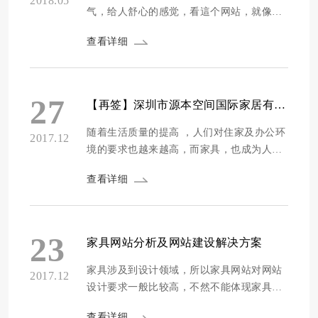
2018.05
气，给人舒心的感觉，看這个网站，就像在
家里一样舒服。网站主要展示全生态长租公
查看详细
寓生活供应商-寓享家品牌。 寓享家主要服
务范围包括生活家具定制、美学设计、家具
制造等。 深耕五年长租公寓 广州俊新家具
集团，成立于1998年， 一家二十余年家具设
27
【再签】深圳市源本空间国际家居有限公司网站建设项目
计与制造经验的综合性家具集团。 旗...
随着生活质量的提高 ，人们对住家及办公环
2017.12
境的要求也越来越高，而家具，也成为人们
关注的重点，安全，定制也随之成为人们关
查看详细
注的重点，相对而言，人们更喜欢国外网站
提出的简约以及舒适等，国外官网不会像国
催企业网站那样设计的非常传统，都具有自
己的特色。那么，源本空间网站应该怎样设
23
家具网站分析及网站建设解决方案
计呢？ 一、设计简洁、体现舒适及奢侈品的
感觉 源本家居...
家具涉及到设计领域，所以家具网站对网站
2017.12
设计要求一般比较高，不然不能体现家具的
设计感，所以做好家具网站，一定要选择设
查看详细