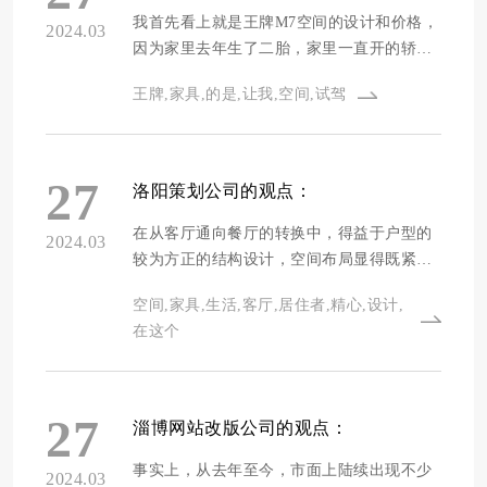
我首先看上就是王牌M7空间的设计和价格，
2024.03
因为家里去年生了二胎，家里一直开的轿车
是完全坐不下了，出门开两台车又不方便，
王牌,家具,的是,让我,空间,试驾
而且工作需要所以经常会去给人送家具，家
里之前轿车已经有点老了，所以想换一辆新
车，毕竟兼顾拉货，所以觉得价格便宜是最
重要的，自己也是看了好几款车，最后还是
27
洛阳策划公司的观点：
觉得王牌M7的价格最合适，当然最重要的是
试驾感受让我很认可。，所以MPV一直都在
在从客厅通向餐厅的转换中，得益于户型的
2024.03
购买计划之类，也看了很多品牌，价格和配
较为方正的结构设计，空间布局显得既紧凑
置都能让我满意的可能只有这款了。
又合理。在这个区域内，客厅的部分恰到好
空间,家具,生活,客厅,居住者,精心,设计,
处地容纳了家具的精心布置：一张设计简洁
在这个
却极具舒适感的沙发位于房间的中心位置，
提供了一个放松交谈的理想场所；与之相搭
的是前方的一张茶几，不仅增添了实用性，
其精致的设计更为空间增添了几分雅致氛
27
淄博网站改版公司的观点：
围；此外，一个精巧设计的电视柜紧靠墙壁
摆放，不仅节省了空间，而且其周到的设计
事实上，从去年至今，市面上陆续出现不少
2024.03