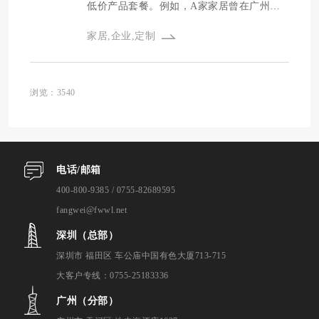
既满足了收纳需求，又确保了视觉的连贯性
低价产品套餐。例如，A家家居曾在广州家
和美观。整体来看，这种布局既体现了空间
居定制展打出“价格屠夫，低价拿货”的口
家居,企业,定制
利用的智慧，也彰显了居住者对美好生活品
号，定制家具按投影面积计算每平方米可低
质的追求。
至330元。总部位于四川的太子家居也推出过
315元/m2全屋定制套餐，该企业定制事业部
总经理包先凡向外界透露，“我们推出这个价
浏览：3540
格其实是会产生亏损的，但只有这样才能挤
压一些不良企业、一些作坊的生存空间，把
实力不足的、行为不正的企业淘汰出去，那
么剩下的才是真正具备实力，具备规模的企
电话/邮箱
业。”
400-800-9385 / 0755-82689595
fangwei@fwwl.net
深圳（总部）
深圳市 福田区 车公庙中国有色大厦713-715
大客户专线：0755-25183336
广州（分部）