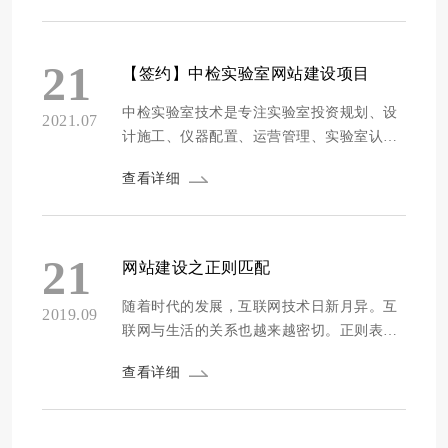
过数年的沉淀厚积与潜心发展，现已形成比
较完整的行业产业链化经营模式，成为同行
业当中的领跑者。2015年、2016年、2017
21
【签约】中检实验室网站建设项目
年、2018年公司连续四年均创下...
中检实验室技术是专注实验室投资规划、设
2021.07
计施工、仪器配置、运营管理、实验室认证/
认可等实验室整体解决方案的专业服务提供
查看详细
商。20年行业经验，服务网点分布在深圳、
北京、武汉、南通、成都、沈阳、西安等各
大城市。实验室基地均已通过CMA资质认
定/CNAS认可，自有实验室家具厂能提供定
21
网站建设之正则匹配
制化服务。公司拥有实验室设计乙级、建筑
业...
随着时代的发展，互联网技术日新月异。互
2019.09
联网与生活的关系也越来越密切。正则表达
式的作用就是方便 我们从很大、很多的内容
查看详细
里面获取到我们所需要的内容。此外，我们
也可以通过一些常见的正则匹配来验证一些
东西，比如网站表单提交的时候，有时候需