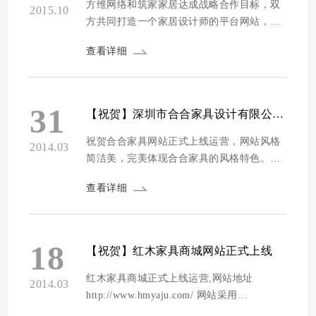
报）；经济信...
方维网络和筑家家居达成战略合作目标，双
2015.10
方共同打造一个家居设计师的平台网站，创
建是国内最大的住宅设计家具数据库：筑家
查看详细
提供了各种风格的家居设计目录和图片报价
供用户浏览。从装饰房间到家具饰品一站式
服务。筑家连接数以万计的业主和世界各地
的设计爱好者和专业人士，为其提供全方位
31
【祝贺】深圳市合合家具设计有限公司网站上线
的服务平台。 网站的架构如下图： 网站架
构 网...
祝贺合合家具网站正式上线运营，网站风格
2014.03
简洁美，完美体现合合家具的风格特色。网
站程序架构采用PHP+MYSQL开发。 上线地
查看详细
址：http://www.hh-design.cn/ 以下是网站首
页： 产品展示页 联系我们页面
18
【祝贺】红木家具商城网站正式上线
红木家具商城正式上线运营,网站地址
2014.03
http://www.hmyaju.com/ 网站采用
PHP+MYSQL开发,设计风格简单清新. 深圳