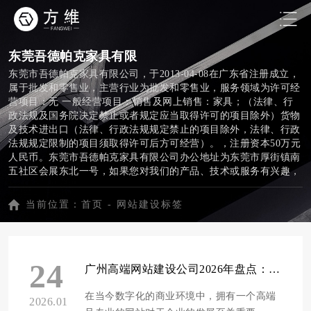
东莞吾德帕克家具有限
东莞市吾德帕克家具有限公司，于2013-04-08在广东省注册成立，
属于批发和零售业，主营行业为批发和零售业，服务领域为许可经
营项目：无 一般经营项目：销售及网上销售：家具；（法律、行
政法规及国务院决定禁止或者规定应当取得许可的项目除外）货物
及技术进出口（法律、行政法规规定禁止的项目除外，法律、行政
法规规定限制的项目须取得许可后方可经营）。，注册资本50万元
人民币。东莞市吾德帕克家具有限公司办公地址为东莞市厚街镇南
五社区会展东北一号，如果您对我们的产品、技术或服务有兴趣，
随时欢迎您的来电或上门咨询。
当前位置：
首页
-
网站建设标签
24
广州高端网站建设公司2026年盘点：十家服务商品牌实力与创新技术深度解析
在当今数字化的商业环境中，拥有一个高端
2026.01