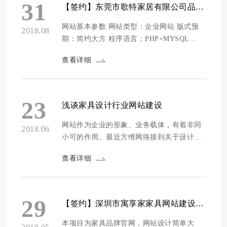
要提交电话号码、邮箱地址，我们可以通过
31
【签约】东莞市歌特家居有限公司品牌网站建设
正则来判断用户是否填的是相关内容，避免
用户...
网站基本参数 网站类型：企业网站 版式预
2018.08
期：简约大方 程序语言：PHP+MYSQL
Logo：自备 语言版本：简体中文,英文 网页
查看详细
大小：1920*768 是否静态：伪静态 行业类
别：家居/纺织 网站版本：PC版和手机版 公
司介绍 歌特品牌源于欧洲建筑，14世纪后开
始广泛应用于家具；歌特式风格家具受建筑
23
浅谈家具设计行业网站建设
风格影响很大，，有着精美的雕刻...
网站作为企业的形象、业务载体，有着非同
2018.06
小可的作用。最近方维网络接到关于设计行
业公司网站项目非常多，今天我就来浅析下
查看详细
室内家具设计行业网站的要点。 以我们方维
网络最近策划准备上线的网站为例寓享家企
业官网，整体版面采用了单页面设计风格，
在视觉观感上能够更加饱满。因为很多室内
29
【签约】深圳市寓享家家具网站建设项目
设计都是做全屋定制的服务，所以在每个模
块的...
本项目为家具品牌官网，网站设计简单大