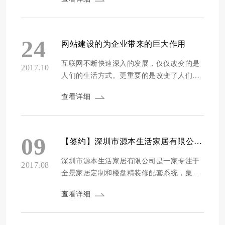
计好的网站建设公司，那么家具网站如何设
计好呢？下面方维网络为你整理了家具网站
解决方案。 互联网在世界上的普及以及电子
商务的发展，让家具产业和其他行业一样也
24
网站建设的为企业带来的巨大作用
在发展着，更从传统的批发、零售领域扩展
到了网络...
互联网不断快速深入的发展，仅仅改变的是
2017.10
人们的生活方式。更重要的是改变了人们的
生活习惯。所以对于企业的发展来说，互联
查看详细
网的发展与企业的发展做出了巨大的贡献。
我们周边的用户上网的人越来越多，所以在
这种背景之下企业的经营市场也一定要向互
联网进行靠拢？现代企业的生存之道就是网
09
【签约】深圳市源本生活家居有限公司网站制作项目
络的发展。通过企业网站来发布商品的信
息，已经...
深圳市源本生活家居有限公司是一家专注于
2017.08
全景家居定制和楼盘精装修配套系统，集产
品研发、设计、生产、销售、安装、服务于
查看详细
一体的创新企业，以产品多样化、品牌多元
化，占据全景家居的综合定位。产品体系涵
盖定制家具、家饰、居家用品等。 2005年深