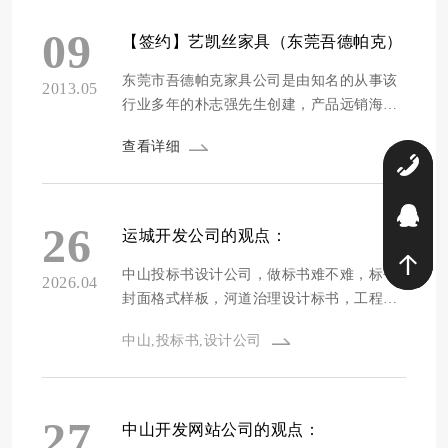
物指南、配送方式、优惠折扣等相关帮助信
息。
09
【签约】艺凯丝家具（东莞吾德帕克）
东莞市吾德帕克家具公司是由知名的从事该
2013.05
行业多年的朴志强先生创建，产品远销海内
外，特别是韩国也先后与韩国本地企业合作
查看详细
赞助了多部电视剧，如《吴子龙，走吧》、
0
《绅士的品格》、《我的爱蝴蝶夫人》等
等，公司产品达到最高环保等级E0，绿色、
9
安全、环保，这也是艺凯丝品牌理念“有爱、
26
运城开发公司的观点：
有品质”的来源。该公司网站有深圳网站建设
方维网络...
中山投标书设计公司，做标书难不难，标书
2026.04
封面格式样板，河道治理设计标书，工程招
标书实例，监理标书注意事项，办公家具工
中山,投标书,设计公司
程单标书，标书制作公司有哪些，安丘制作
标书。
27
中山开发网站公司的观点：