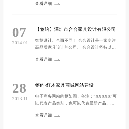
查看详细
市红木雅居有限公司，于1996年成立，集设
计开发、生产制造、中式装修来样定做、酒
店、别墅家居生活为一体的专业红木贸易
型...
07
【签约】深圳市合合家具设计有限公司
智慧设计、合而不同！ 合合设计是一家专注
2014.01
高品质家具设计的公司。 合合设计坚持以国
际化的创新视野与中国市场现状，依托深厚
查看详细
的设计理论与十年近30家企业服务的丰富实
战经验相结合，深入洞察消费、市场及生产
环节，致力于为国内外优秀家具品牌及新兴
品牌提供高品质的家具设计、企业产品战略
28
签约-红木家具商城网站建设
及家具研发顾问咨询服务。 目前设计领域
主...
电子商务网站的框架图，备注：“XXXXX”可
2013.11
以代表产品类别，也可以代表最新产品、特
销产品、特价专区。栏目名称可以调整，二
查看详细
级栏目不限。 会员系统结合产品展示系统、
购物车系统、在线支付系统，配套更多的购