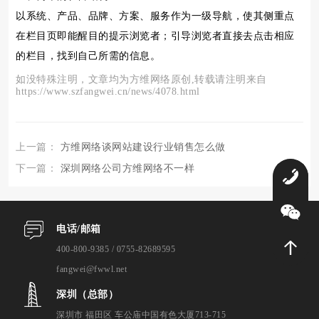
以系统、产品、品牌、方案、服务作为一级导航，使其侧重点
在栏目页即能醒目的提示浏览者；引导浏览者直接去点击相应
的栏目，找到自己所需的信息。
如没特殊注明，文章均为方维网络原创,转载请注明来自
https://www.szfangwei.cn/news/4078.html
上一篇：
方维网络谈网站建设行业销售怎么做
下一篇：
深圳网络公司方维网络不一样
0
电话/邮箱
400-800-9385 / 0755-82689595
fangwei@fwwl.net
深圳（总部）
深圳市 福田区 车公庙中国有色大厦713-715