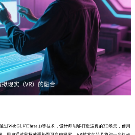
过WebGL和Three.js等技术，设计师能够打造逼真的3D场景，使用
间，用户通过鼠标或手势即可自由探索。VR技术的普及将进一步打破