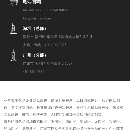
电话/邮箱
400-800-9385 / 0755-82689595
fangwei@fwwl.net
深圳（总部）
深圳市 福田区 车公庙中国有色大厦713-715
大客户专线：400-800-9385
广州（分部）
广州市 天河区 地中海酒店1627
400-800-9385
业务范围包括企业网站建设、商城系统开发、品牌网站设计、旅游网站制
作、英文外贸网站、教育培训门户网站开发、微信手机移动端开发、响应式
网站建设、微信小程序开发、APP定制和其他类型网站定制等。
服务区域包括深圳市福田区、罗湖区、南山区、盐田区、龙岗区、宝安区、
坪山新区、龙华新区、广州市以及全国各地接受异地服务商的公司企业或者