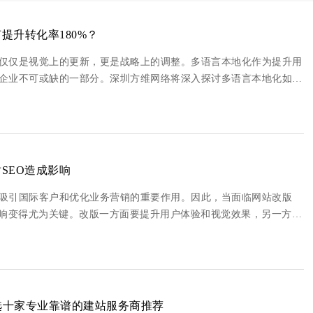
提升转化率180%？
仅仅是视觉上的更新，更是战略上的调整。多语言本地化作为提升用
企业不可或缺的一部分。深圳方维网络将深入探讨多语言本地化如何
此重要？ 多语言本地化不仅仅
SEO造成影响
吸引国际客户和优化业务营销的重要作用。因此，当面临网站改版
影响变得尤为关键。改版一方面要提升用户体验和视觉效果，另一方面
些实用的策略和建议，帮助你在外贸网站改版过程中避免对SEO产生负
精选十家专业靠谱的建站服务商推荐