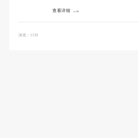
在选择时往往会感到困惑。为了帮助无锡及
查看详细
和评估。 本次评估采...
浏览：1339