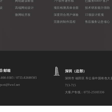
计
网站建设标签
7个软件著作权
已服务6000+客户
设
高端网站设计
项目检测具体全面
技术研发能力强劲
微网站开发
深度符合用户体验
15项设计奖项
完善的制作流程
售后服务让您省心
话/邮箱
深圳（总部）
-800-9385 / 0755-82689595
深圳市 福田区 车公庙中国有色大
gwei@fwwl.net
713-715
大客户专线：0755-25183336