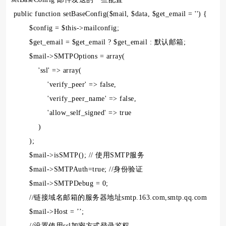
public function setBaseConfig($mail, $data, $get_email = '') {
$config = $this->mailconfig;
$get_email = $get_email ? $get_email : 默认邮箱;
$mail->SMTPOptions = array(
'ssl' => array(
'verify_peer' => false,
'verify_peer_name' => false,
'allow_self_signed' => true
)
);
$mail->isSMTP(); // 使用SMTP服务
$mail->SMTPAuth=true; //身份验证
$mail->SMTPDebug = 0;
//链接域名邮箱的服务器地址smtp.163.com,smtp.qq.com
$mail->Host = ’’;
//设置使用ssl加密方式登录鉴权