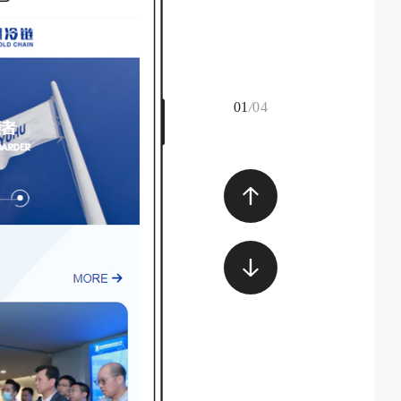
01
/
04