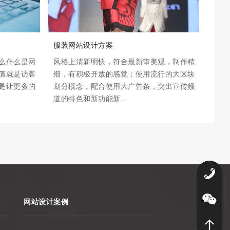
服装网站设计方案
么什么是网
风格上清新明快，符合最新审美观，制作精
值就是访客
细，有积极开放的感觉；使用流行的大区块
是让更多的
划分概念，配合使用大广告条，突出宣传频
道的特色和新功能新...
0
网站设计案例