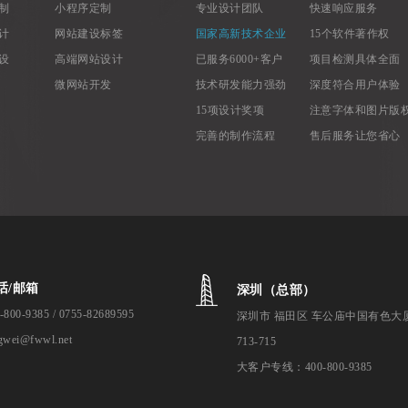
制
小程序定制
专业设计团队
快速响应服务
计
网站建设标签
国家高新技术企业
15个软件著作权
设
高端网站设计
已服务6000+客户
项目检测具体全面
微网站开发
技术研发能力强劲
深度符合用户体验
15项设计奖项
注意字体和图片版
完善的制作流程
售后服务让您省心
话/邮箱
深圳（总部）
-800-9385 / 0755-82689595
深圳市 福田区 车公庙中国有色大
gwei@fwwl.net
713-715
大客户专线：400-800-9385