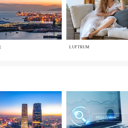
技
LUFTRUM