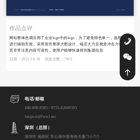
作品点评
网站整体色调沿用了企业logo中的logo，为了避免用色单一，选用绿色
0
进行辅助页面，采用首页整屏大图设计，端庄大方且视觉冲击力强，内
页非常注意内容可读性，使用户能够快速得到集团信息
日期：2021-10-30 浏览次数：7603
电话/邮箱
400-800-9385 / 0755-82689595
fangwei@fwwl.net
深圳（总部）
深圳市 福田区 车公庙中国有色大厦713-715