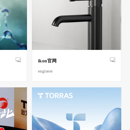
ikon官网
engineer