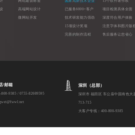
计
网站建设标签
国家高新技术企业
15个软件著作权
设
高端网站设计
已服务6000+客户
项目检测具体全面
微网站开发
技术研发能力强劲
深度符合用户体验
15项设计奖项
注意字体和图片版
完善的制作流程
售后服务让您省心
话/邮箱
深圳（总部）
-800-9385 / 0755-82689595
深圳市 福田区 车公庙中国有色大
gwei@fwwl.net
713-715
大客户专线：400-800-9385