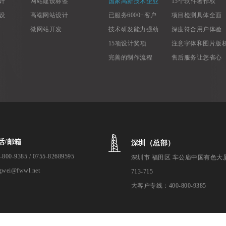
计
网站建设标签
国家高新技术企业
15个软件著作权
设
高端网站设计
已服务6000+客户
项目检测具体全面
微网站开发
技术研发能力强劲
深度符合用户体验
15项设计奖项
注意字体和图片版
完善的制作流程
售后服务让您省心
话/邮箱
深圳（总部）
-800-9385 / 0755-82689595
深圳市 福田区 车公庙中国有色大
gwei@fwwl.net
713-715
大客户专线：400-800-9385