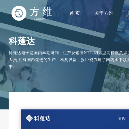
首 页
关于方维
科蓬达
科蓬达电子是国内早期研制、生产及销售NTC(测温型高精度负
人员;拥有国内先进的生产、检测设备，投巨资兴建了国内水平领
平。