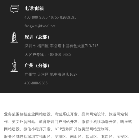
电话/邮箱
400-800-9385 / 0755-82689595
fangwei@fwwl.net
深圳（总部）
深圳市 福田区 车公庙中国有色大厦713-715
大客户专线：400-800-9385
广州（分部）
广州市 天河区 地中海酒店1627
400-800-9385
业务范围包括企业网站建设、商城系统开发、品牌网站设计、旅游网站制
作、英文外贸网站、教育培训门户网站开发、微信手机移动端开发、响应式
网站建设、微信小程序开发、APP定制和其他类型网站定制等。
服务区域包括深圳市福田区、罗湖区、南山区、盐田区、龙岗区、宝安区、