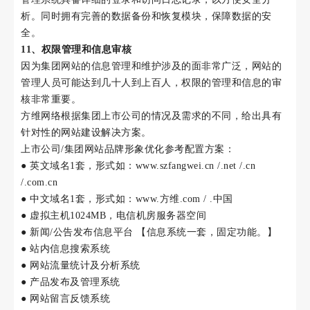
析。同时拥有完善的数据备份和恢复模块，保障数据的安
全。
11、权限管理和信息审核
因为集团网站的信息管理和维护涉及的面非常广泛，网站的
管理人员可能达到几十人到上百人，权限的管理和信息的审
核非常重要。
方维网络根据集团上市公司的情况及需求的不同，给出具有
针对性的网站建设解决方案。
上市公司/集团网站品牌形象优化参考配置方案：
● 英文域名1套，形式如：www.szfangwei.cn /.net /.cn
/.com.cn
● 中文域名1套，形式如：www.方维.com / .中国
● 虚拟主机1024MB，电信机房服务器空间
● 新闻/公告发布信息平台 【信息系统一套，固定功能。】
● 站内信息搜索系统
● 网站流量统计及分析系统
● 产品发布及管理系统
● 网站留言反馈系统