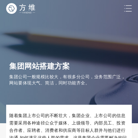
集团网站搭建方案
集团公司一般规模比较大，有很多分公司，业务范围广泛，
网站要体现大气、简洁，同时功能齐全。
随着集团上市公司的不断壮大，集团企业、上市公司的信息
需要采用各种途径公众于媒体、上级领导、内部员工、投资
合作者、应聘者、消费者和供应商等目标人群并与他们进行
沟通,如何满足这些人群的需求，这是集团企业需要解决的问