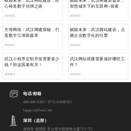
赋能未来：武汉网站建设，匠
赋能未来：武汉网建新篇章，
心铸造数字丝绸之路
智慧城市下的互联网+探索
2024-04-25
2024-04-25
方维网络：武汉网建探秘，打
赋能未来：武汉网站建设，点
造数字江湖新篇章
燃企业数字化的引擎
2024-04-25
2024-04-25
武汉小程序定制开发需要多少
武汉网站搭建需要做好哪些工
钱？和这因素有关！
作？
2022-08-25
2022-08-25
电话/邮箱
400-800-9385 / 0755-82689595
fangwei@fwwl.net
深圳（总部）
深圳市 福田区 车公庙中国有色大厦713-715