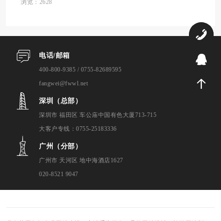
网站建设合作伙伴，我们展开了深入的调研
浏览：2628
与评估。本次评测综合考虑了公司资质、设
计能力、...
0
电话/邮箱
9
400-800-9385 / 0755-82689595
fangwei@fwwl.net
深圳（总部）
深圳市 福田区 车公庙中国有色大厦713-715
大客户专线：0755-25183336
广州（分部）
广州市 天河区 地中海酒店1627
020-8521 9047