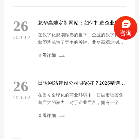
润，还能提升品牌的知名度和用户忠诚度。
那么，究竟该如何打造这样的平台呢？接下
来我们将从多个方面进行探讨。 精准定位目
26
龙华高端定制网站：如何打造企业数字化形象新标杆
标用户 要打造高转化率的电商平台，首先要
精...
在数字化浪潮席卷的当下，企业的数字化形
2026.02
象塑造成为了竞争的关键。龙华高端定制网
站作为企业展示自身实力与特色的重要窗
查看详细
口，对于打造企业数字化形象新标杆起着至
关重要的作用。通过高端定制网站，企业能
以独特的方式向世界展示其品牌价值、产品
优势和服务理念。那么，究竟如何利用龙华
26
日语网站建设公司哪家好？2026精选10家专业日语建站服务商推荐
高端定制网站来打造企业数字化形象新标杆
呢？接下...
在当今全球化的商业环境中，日语市场蕴含
2026.02
着巨大的潜力，对于企业而言，拥有一个专
业的日语网站是拓展日本市场的重要一步。
查看详细
然而，面对众多的网站建设公司，如何选择
一家合适的日语建站服务商成为了许多企业
面临的难题。为了帮助企业找到优质的日语