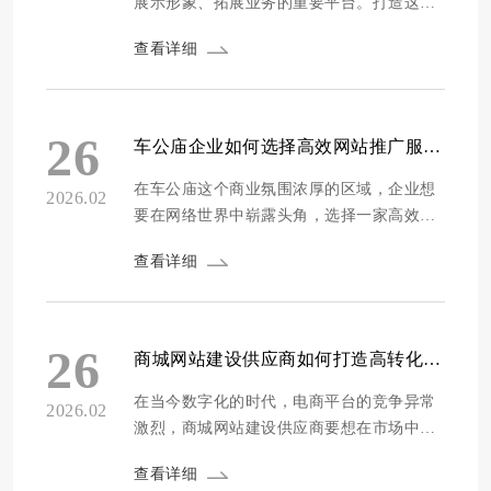
展示形象、拓展业务的重要平台。打造这样
的门户并非易事，需要把握5大核心要素。下
查看详细
面我们就来详细探讨这些要素，助力企业打
造出独具特色的高端门户。 精准的定位规划
精准的定位规划是打造企业级高端门户的基
石。企业要明确门户的目标受众，了解他们
26
车公庙企业如何选择高效网站推广服务商：5大关键指标解析
的需求和喜好。比如，若目标受众...
在车公庙这个商业氛围浓厚的区域，企业想
2026.02
要在网络世界中崭露头角，选择一家高效的
网站推广服务商至关重要。一个好的服务商
查看详细
能为企业带来更多流量、提升品牌知名度，
进而增加业务量。那么，车公庙企业该如何
挑选呢？下面为您解析5大关键指标。 专业
能力 专业能力是衡量网站推广服务商的核心
26
商城网站建设供应商如何打造高转化率的电商平台？
指标。首先要看其团队是否具备专业...
在当今数字化的时代，电商平台的竞争异常
2026.02
激烈，商城网站建设供应商要想在市场中脱
颖而出，打造高转化率的电商平台至关重
查看详细
要。高转化率不仅意味着更多的销售和利