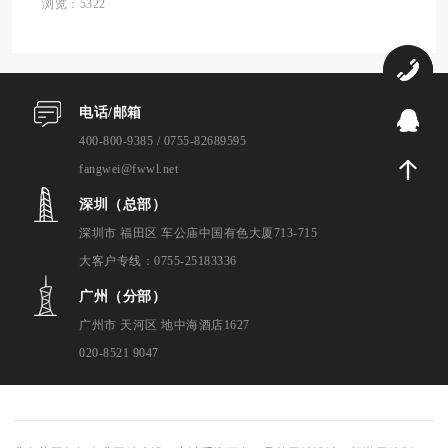
数据的完美结合 Deepseek作为新兴的AI大模
浏览：5322
型，其数据源主要来自三个方面：开源数
据...
0
电话/邮箱
9
400-800-9385 / 0755-82689595
fangwei@fwwl.net
深圳（总部）
深圳市 福田区 车公庙中国有色大厦713-715
大客户专线：0755-25183336
广州（分部）
广州市 天河区 地中海酒店1627
020-8521 9047