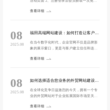
活动页面 2、注册登录后会员获取一次免费
喝咖啡的活动权益。 3、要用户填写完工作
查看详细
地点和岗位才能获取权益 4、跟咖啡机做接
口对接 设计评价 主要是对接微信公众号，
总体设计以简洁风格进行设计，内容大部...
08
福田高端网站建设：如何打造让客户一见倾心的企业官网
在当今数字化时代，企业官网不仅是品牌形
2025.08
象的展示窗口，更是与客户建立信任和连接
的重要桥梁。福田作为深圳的核心商务区，
查看详细
高端网站建设需求日益增长。如何打造一个
让客户一见倾心的企业官网？方维网络
(www.szfangwei.cn)将从设计、功能、用户
体验等多个维度为您详细解析。 一、视觉设
08
如何选择适合您业务的外贸网站建设合作伙伴？
计：第一印象决定成败 视觉设计是企业...
在全球化竞争日益激烈的今天，拥有一个专
2025.08
业的外贸网站对于企业拓展国际市场至关重
要。然而，如何选择一家真正适合您业务需
查看详细
求的网站建设合作伙伴，却成为许多企业面