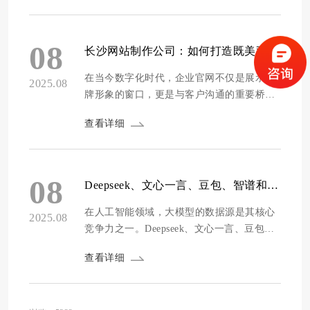
临的难题。方维网站建设将为您提供全面的
指导，帮助您做出明智的选择。 明确您的业
务需求 在选择外贸网站建设合作伙伴之前，
08
长沙网站制作公司：如何打造既美观又实用的高端企业官网
首先需要明确您的业务目标和需求。...
在当今数字化时代，企业官网不仅是展示品
2025.08
牌形象的窗口，更是与客户沟通的重要桥
梁。长沙作为湖南省的省会城市，拥有众多
查看详细
优秀的网站制作公司，如何在这些公司中选
择合适的合作伙伴，打造一个既美观又实用
的高端企业官网，成为了许多企业关注的焦
点。方维网站建设将为您详细解析长沙网站
08
Deepseek、文心一言、豆包、智谱和腾讯元宝他们的数据源主要是哪？
制作公司的选择标准及高端企业官网的打造
方法。 ...
在人工智能领域，大模型的数据源是其核心
2025.08
竞争力之一。Deepseek、文心一言、豆包、
智谱和腾讯元宝作为国内领先的AI大模型，
查看详细
各自的数据源构成各有特色。方维网络将深
入探讨这些模型的数据来源，帮助读者了解
其背后的技术支撑。 Deepseek：开源与专业