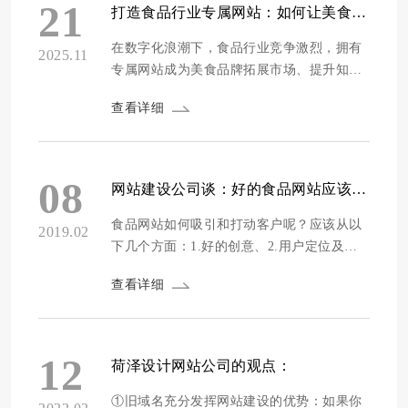
好地做出选择，我们通过多维度的严格评
21
打造食品行业专属网站：如何让美食品牌在线脱颖而出
测，为大家推荐2026年精选的10家专业食品
网站建设服务...
在数字化浪潮下，食品行业竞争激烈，拥有
2025.11
专属网站成为美食品牌拓展市场、提升知名
度的关键。一个出色的网站不仅是品牌的线
查看详细
上门面，更是连接消费者与美食的桥梁。那
么，如何打造一个能让美食品牌在线脱颖而
出的专属网站呢？接下来将为你详细阐述。
精准定位品牌形象 要让美食品牌在网站上脱
08
网站建设公司谈：好的食品网站应该从哪些方面入手呢？
颖而出，首先要精准定位品牌形象。明...
食品网站如何吸引和打动客户呢？应该从以
2019.02
下几个方面：1.好的创意、2.用户定位及分
析、3.网站关键词布局。 一、好的创意 好的
查看详细
创意和设计是打动和吸引客户第一步，所以
食品网站在设计和布局上花心思，设计人员
需要充分理解到这个项目的目标及网站定
位，结合用户需求和产品特点才能把整个项
12
荷泽设计网站公司的观点：
目做好，好的设计除了视觉效果外更需要注
重用户...
①旧域名充分发挥网站建设的优势：如果你