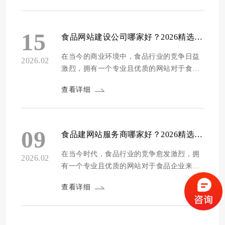
务。而一个优质的食品网站不仅能够展示企
业的形象和产品，还能提升用户体验，增加
客户转化率。那么在深圳，众多的网站建设
15
食品网站建设公司哪家好？2026精选10家专业食品行业建站服务商
公司中，哪些才是真正适合食品企业的呢？
我们通过多...
在当今的商业环境中，食品行业的竞争日益
2026.02
激烈，拥有一个专业且优质的网站对于食品
企业的发展至关重要。一个好的食品网站不
查看详细
仅能够展示企业的产品与品牌形象，还能为
企业拓展市场、提升销售业绩提供有力支
持。那么，市场上众多的食品网站建设公
司，哪家才是真正值得选择的呢？为此，我
09
食品建网站服务商哪家好？2026精选10家专业食品网站建设服务商推荐
们进行了深入的调研与评测。 本次评测采用
多维度综合打...
在当今时代，食品行业的竞争愈发激烈，拥
2026.02
有一个专业且优质的网站对于食品企业来说
至关重要。它不仅是企业展示产品和服务的
查看详细
重要窗口，更是提升品牌形象、拓展市场份
额的有力工具。那么，如何选择一家靠谱的
食品建网站服务商呢？为了帮助食品企业更