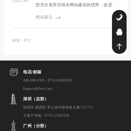
2022.02
想充分发挥旧域名网站建设的优势，促进新
网站的建设，那么前提条件的新网站业务与
0
网站建立
网站建设的历史业务相匹配。例如，一个域
名有五年的食品网站建设历史，购买后也用
9
于建立食品网站，所以好处很明显。
浏览：4312
电话/邮箱
400-800-9385 / 0755-82689595
fangwei@fwwl.net
深圳（总部）
深圳市 福田区 车公庙中国有色大厦713-715
大客户专线：0755-25183336
广州（分部）