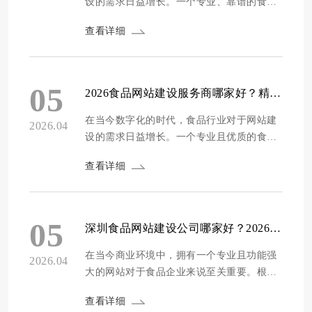
设的需求日益增长。一个专业、靠谱的食品
网站不仅能够展示企业的产品和服务，还能
查看详细
提升品牌形象，吸引更多的客户。然而，面
对众多的网站建设公司，如何选择一家合适
的服务商成为了许多食品企业的难题。为了
帮助食品企业更好地选择网站建设公司，我
05
2026食品网站建设服务商哪家好？精选十家垂直领域专业建站公司推荐
们通过多维度的评测，为大家推荐2026年十
家专业靠谱...
在当今数字化的时代，食品行业对于网站建
2026.04
设的需求日益增长。一个专业且优质的食品
网站，不仅能够提升企业的品牌形象，还能
查看详细
有效促进产品销售和客户沟通。然而，面对
市场上众多的网站建设服务商，如何选择一
家合适的公司成为了众多食品企业的难题。
为了帮助食品企业更好地做出决策，我们通
05
深圳食品网站建设公司哪家好？2026精选10家垂直领域专业建站服务商
过多维度的评测标准，对市场上的网站建设
公司进行了...
在当今商业环境中，拥有一个专业且功能强
2026.04
大的网站对于食品企业来说至关重要。根据
第三方调研机构的数据显示，超过70%的消
查看详细
费者会通过网站来了解食品企业的产品和服