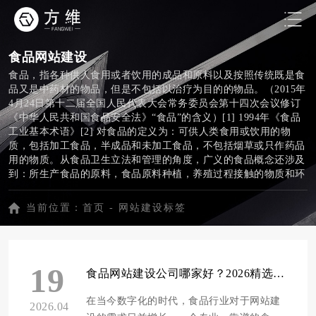
食品网站建设
食品，指各种供人食用或者饮用的成品和原料以及按照传统既是食
品又是中药材的物品，但是不包括以治疗为目的的物品。（2015年
4月24日第十二届全国人民代表大会常务委员会第十四次会议修订
《中华人民共和国食品安全法》“食品”的含义）[1] 1994年《食品
工业基本术语》[2] 对食品的定义为：可供人类食用或饮用的物
质，包括加工食品，半成品和未加工食品，不包括烟草或只作药品
用的物质。从食品卫生立法和管理的角度，广义的食品概念还涉及
到：所生产食品的原料，食品原料种植，养殖过程接触的物质和环
境，食品的添加物质，所有直接或间接接触食品的包装材料，设施
以及影响食品原有品质的环境。
当前位置：
首页
-
网站建设标签
19
食品网站建设公司哪家好？2026精选十家专业靠谱建站服务商推荐
在当今数字化的时代，食品行业对于网站建
2026.04