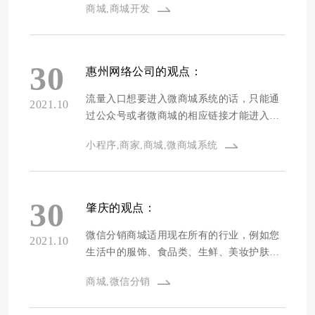
商城,商城开发
格也存有着显著的差别，大部分剖析标准品
和定制个版本 ，标准品的一般万余元上下，
可是价钱也不一
30
惠州网络公司的观点：
流量入口想要进入微商城系统的话，只能通
2021.10
过公众号或者微商城的相应链接才能进入，
运营模式小程序是商家自身的，是没有抽提
小程序,商家,商城,微商城系统
成的，第三方平台并不是商家的，只是商城
入驻在服务平台上，有提成的，商家的盈利
大部分被服务平台引走。
30
肇庆的观点：
微信分销商城适用现在所有的行业，例如您
2021.10
生活中的服饰、食品类、生鲜、美妆护肤等
行业都是在使用微商城。因为完善的线上商
商城,微信分销
城能够有效地帮您构建自个的知名品牌商
城。