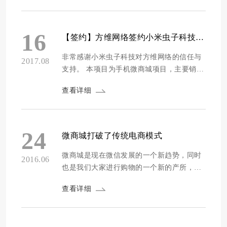
改造。 壳琳手机微商城访问二维码如下：
小米虫子公司简介 深圳小米虫子科技有限公
司位于深圳市宝安区，于2014年08月06日在
16
【签约】方维网络签约小米虫子科技手机微商城网站设计
深圳工商局注册成立，注册资本为500万元人
民...
非常感谢小米虫子科技对方维网络的信任与
2017.08
支持。 本项目为手机微商城项目，主要销售
洗护用品、照明设备、茶具杯具等。 公司简
查看详细
介 深圳小米虫子科技有限公司办公室地址位
于中国第一个经济特区，鹏城深圳，深圳 深
圳市宝安区沙井街道中心天悦大厦1306A，
于2014年08月06日在深圳工商局注册成立，
24
微商城打破了传统电商模式
注册资本为500万元人民币（万元），在公
司...
微商城是现在微信发展的一个新趋势，同时
2016.06
也是我们大家进行购物的一个新的产所，这
其实在无形之中就符合了我们当今社会的移
查看详细
动互联网的运营用户的这么一个本质话的特
点，这就像网红一样，通过开自己的微信公
众号，在微信公众号里面发布最新的产品，