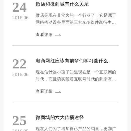
内容，然后吸引更多的粉丝和关注的群体，
24
微店和微商城有什么关系
然后再把这些粉丝以及关注的群体变成自己
潜在的客户群...
微店是现在非常火的一个行业了，它是属于
2016.06
网络移动设备里面第三方APP软件说衍生出
来的一个产品，指的就是那些没有成本而去
查看详细
进行开办的一些小型的网店，在微店方面没
有什么资金方面的压力，而且最重要的一点
就是它不存在什么库存方面的风险，更加没
有关于物流的这么一个非常让人烦恼的问
22
电商网红应该向前辈们学习些什么
题，微店就只需要开店的商家能够利用自己
平时空...
现在估计连小孩子知道现在是一个互联网的
2016.06
时代，而且确实随着互联网时代的到来有很
多的以前我们想都不敢想的东西和事情都出
查看详细
现在了我们大家的生活之中，尤其对于现在
大家都以及非常熟悉网红行业来说，这两年
都是让网红这一个行业收获良多的一个好时
机，网红经济发展到现在早就已经变成为了
25
微商城的六大传播途径
一种大趋势大概率了，那么在互联网电商行
业里面...
现在人们为了增加自己产品的销量，更加广