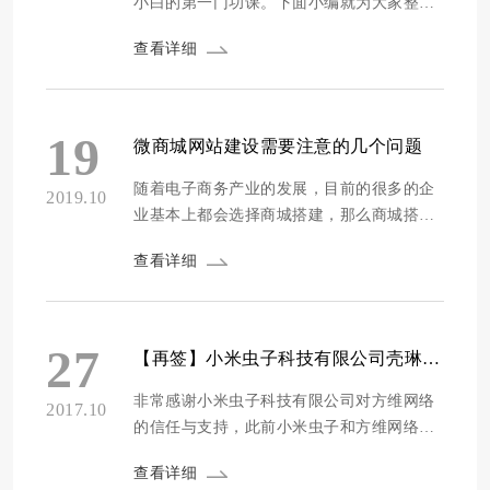
小白的第一门功课。下面小编就为大家整理
了一些语速和场景应用。 第一通电话常见误
查看详细
区：场景模拟； 您好，请问是XX公司的李
总吗？ 我是小程序的，看到您是做连锁饮料
店的， 微商城和小程序您需要了解一下吗？
这个是你吗？！ 需要反省； 最大误区：提
19
微商城网站建设需要注意的几个问题
出很容易被拒绝的问题 （你现在有时间吗？
你想了解一下？你了解...
随着电子商务产业的发展，目前的很多的企
2019.10
业基本上都会选择商城搭建，那么商城搭建
的时候会出现一些问题。今天我们就一起来
查看详细
看看商城搭建应该注意哪些问题呢？ 商城系
统的特征是什么呢？它会对买家的特征进行
分析，分清楚那个渠道流量更好，然后大力
推广该渠道，同时不断更新商城的宝贝，找
27
【再签】小米虫子科技有限公司壳琳手机微商城二期开发
出销量差评价差的货品，将其替换，商城系
统首先调整宝贝...
非常感谢小米虫子科技有限公司对方维网络
2017.10
的信任与支持，此前小米虫子和方维网络签
订协议开发了壳琳手机微商城，因业务需
查看详细
要，此次进行二期开发，对微商城进行升级