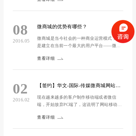
成了一个巨大的交易平台，并在逐步完善，
消费者只要通过微信就可以全方位地查询商
品，选购商品，平价商品，支付订单甚至换
货退款，一系列流程都可在微信中进行。 微
08
微商城的优势有哪些？
信商城又叫做微商城，现在已然自成规模自
成体系，因为微商...
微商城是当今社会的一种商业运营模式，也
2016.05
是建立在当前一个最大的用户平台——微信
上的一个运作模式，就和淘宝的天猫商城一
查看详细
样，但是和淘宝的天猫商城比较起来，微商
城有更多的优势， 第一、成本低，覆盖率
广，而且功能还比较全 大家都知道淘宝里面
的天猫商城的推广费时非常的高的，有时候
02
【签约】华文-国际-传媒微商城网站建设
花了很多的钱，可是在里面一看根本就不起
眼，因为自己的...
现在越来越多的客户制作移动端或者微信
2016.02
端，开始放弃PC端了，这说明了网站移动端
变得越来越重要，就连支付宝APP也推出社
查看详细
交功能，而PC端则没有。 非常感谢华文-国
际-传媒对方维网络的信任与支持，由于签约
新闻比较写的滞后，页面已经设计完成，首