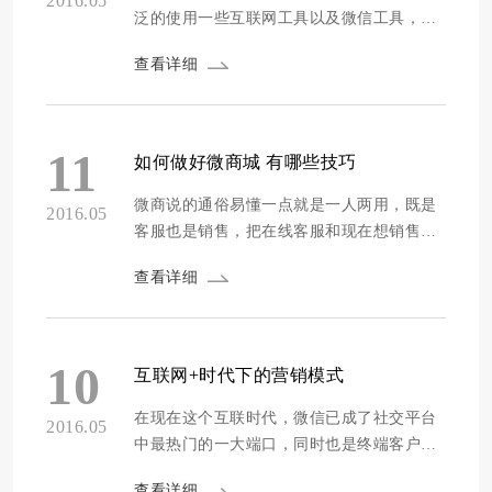
2016.05
泛的使用一些互联网工具以及微信工具，在
电脑上建设一个自己的网站，选择自己的产
查看详细
品并且可以完成电子商务，同时也会在手机
端建设响应式商城扩大受众人群，同时还在
微信平台建立自己的微商城，满足人们随时
随地购物的需求，但是面对着这么繁多的微
11
如何做好微商城 有哪些技巧
商城，如何能让自家的微商城独树一帜，被
更多人关注和接...
微商说的通俗易懂一点就是一人两用，既是
2016.05
客服也是销售，把在线客服和现在想销售结
合成一个，而且微商的交易是建立在信任和
查看详细
交流电额基础上的，要做好微商只有真正的
走进了消费者的心理面，才能交易成功，当
然这种说的是针对大众情况下的微商是这样
的。那些小范围的无良的微商那就要另当别
10
互联网+时代下的营销模式
论了，要做好微商要从三个方面来经营。
第...
在现在这个互联时代，微信已成了社交平台
2016.05
中最热门的一大端口，同时也是终端客户汇
集量很大的一个端口，现在这个端口已演变
查看详细