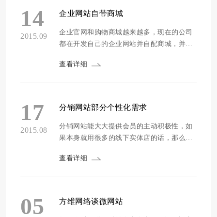
页效果图如下： 1.阅生活：书&middot;集
14
企业网站自带商城
市、悦&middot;读室、悦&middot;听室、悦
&middot;投稿...
企业官网和购物商城越来越多，现在的公司
2015.09
都在开发自己的企业网站并自配商城，并和
微信对接以下为例： 一、项目名称： 企业
查看详细
官网、微网站开发 二、项目概念： 微信+微
网站共生，原创+商家并存，契合手机用户使
用习惯，准O2O模式的自媒体微商城网络平
台。 三、 项目定位： 以旅游之名，打造线
17
分销网站部分个性化需求
下日常消费的粘连度，满足用户精神和肉
体“双双出轨”...
分销网站能大大提供会员的主动积极性，如
2015.08
果本身就用很多的线下实体店的话，那么这
样就更能方便的提供了平台 一、分销功能。
查看详细
场景1 专柜导购引导客户关注服务号，注册
成为会员，给予一定积分奖励，在客户注册
成功的3个月微商城内产生订单消费，给予引
导人一定比例的积分奖励。 场景2 专柜导购
05
方维网络谈微网站
引导客户直接进入微商城下单购买，购买