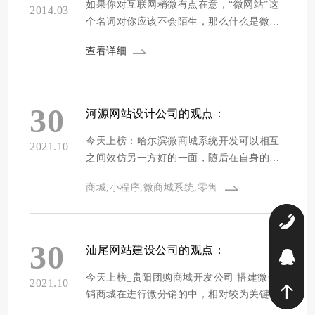
后...
如果你对互联网稍微有点在意，“微网站”这
2014.03
个名词对你应该不会陌生，那么什么是微网
站呢？首先，微网站是方便用手机浏览的网
查看详细
站，就是手机网站；但他可以和微信公众平
台完美结合，实现在微信上就可以展示相关
内容，甚至成为微商城，实现手机上下订
单、在线支付等； 微网站的发展得益于近年
30
河源网站设计公司的观点：
来智能手机的发展，不到千元就能买到不错
的智能手机，随着4G...
今天上榜：哈尔滨微商城系统开发可以相互
2021.10
之间效仿另一方好的一面，随后在自身的商
城中加以改进运用零售业是不是应当进行社
商城,小程序,微商城系统,零售
区拼团主题活动 数字当前对于大型的转型是
重点，因为小程序的发展趋势很多都会利用
0
小程序来完成这种转型，通过小程序开启数
字化让运营更地提升用户体验，而现在很多
30
汕尾网站建设公司的观点：
9
以及商家都通过小程序来完成数字
今天上榜_贵阳团购商城开发公司 搭建微分
2021.10
销商城在进行微分销的中，相对较为关键的
就在于系统工具的应用 一般微分销系统的价