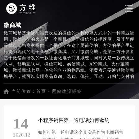
微商城
微商城是基于当前很受欢迎的微信的一种传媒方式中的一种商业运
用，微信当前的火热是一个商机，基于微信的传播速度，及其简便
等优点，为商家提供一个平台，在这个更简便的、方便的平台里进
行更为现代的电子商务。微商城，又叫微信商城，是第三方开发者
基于微信而研发的一款社会化电子商务系统，同时又是一款传统互
联网、移动互联网、微信商城、易信商城、APP商城、支付宝商
城、微博商城七网一体化的企业购物系统。消费者只要通过微信商
城平台，就可以实现商品查询、选购、体验、互动、订购与支付的
线上线下一体化服务模式。
当前位置：
首页
-
网站建设标签
14
小程序销售第一通电话如何邀约
如何打第一通电话这个其实是作为电商销售
2020.12