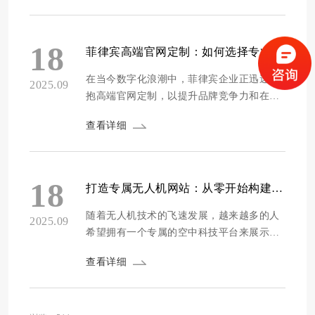
长期价值。方维网络将深入探讨如何基于5大
关键因素，智慧地筛选广州地区的官网建设
伙伴，助您找到最匹配的合作伙伴，避免常
18
菲律宾高端官网定制：如何选择专业网站建设服务商
见陷阱，实现高效协作。 公司资质与信誉
评...
在当今数字化浪潮中，菲律宾企业正迅速拥
2025.09
抱高端官网定制，以提升品牌竞争力和在线
影响力。一个专业的网站不仅是企业形象的
查看详细
窗口，更是业务增长的关键驱动力。选择一
家合适的网站建设服务商，能够确保项目顺
利实施，避免常见陷阱，从而最大化投资回
报。方维网站设计将深入探讨如何明智地筛
18
打造专属无人机网站：从零开始构建你的空中科技平台
选和评估服务商，帮助菲律宾企业做出最佳
决策。 ...
随着无人机技术的飞速发展，越来越多的人
2025.09
希望拥有一个专属的空中科技平台来展示产
品、分享知识或构建社区。从零开始打造无
查看详细
人机网站，不仅能提升品牌形象，还能连接
全球爱好者。深圳方维网络将引导你逐步构
建一个功能齐全、视觉吸引的网站，涵盖规