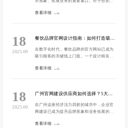
示形象、拓展业务的重要窗口。对于合肥的
企业来说，选择一家专业靠谱的定制网站供
查看详细
应商至关重要。为了帮助合肥企业找到合适
的网站建设服务商，我们进行了深入的市场
调研和评测。本次评测从公司资质、设计能
力、程序开发、安全防护、售后维护、源码
18
餐饮品牌官网设计指南：如何打造吸引顾客的线上门面
交付、价格等多个维度对方维网络等十家服
务...
在数字化时代，餐饮品牌的官方网站已成为
2025.09
吸引顾客的关键线上门面。一个设计精良的
官网不仅能有效展示品牌形象，还能通过直
查看详细
观的界面提升顾客体验，直接促进转化率。
随着互联网普及，官网设计的重要性日益凸
显，它不仅是信息传递的窗口，更是品牌与
顾客互动的桥梁。本指南将系统性地解析如
18
广州官网建设供应商如何选择？5大关键因素助您找到最佳合作伙伴
何打造一个吸引人的餐饮官网，从设计原则
到内容策略...
在广州这座经济活力四射的城市中，企业官
2025.09
网建设已成为提升品牌形象和业务拓展的关
键环节。选择一家合适的官网建设供应商，
查看详细
不仅能确保项目顺利推进，还能为企业带来