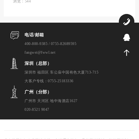
划、设计、开发到上线的全过程，助你实现
浏览：544
科技梦想。 规划你的无人机网站蓝图 ...
0
电话/邮箱
9
400-800-9385 / 0755-82689595
fangwei@fwwl.net
深圳（总部）
深圳市 福田区 车公庙中国有色大厦713-715
大客户专线：0755-25183336
广州（分部）
广州市 天河区 地中海酒店1627
020-8521 9047