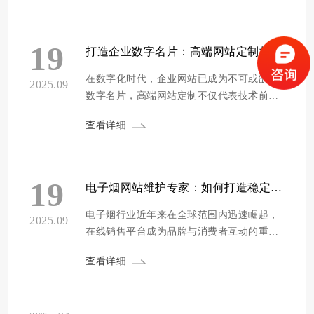
策略需要综合运用多种工具和方法，以精准
触达目标受众，并有效引导他们完成转化动
作。高转化率意味着更高的投资回报率，因
19
打造企业数字名片：高端网站定制如何提升品牌价值与用户体验
此，企业必须注重策略的创新性和数据驱动
性，从而在...
在数字化时代，企业网站已成为不可或缺的
2025.09
数字名片，高端网站定制不仅代表技术前
沿，更是品牌价值与用户体验的双重提升。
查看详细
通过精心打造的定制化网站，企业能够脱颖
而出，增强市场竞争力，为用户提供沉浸式
互动，从而奠定品牌在数字领域的权威地
位。 设计美学：塑造独特品牌形象 高端网
19
电子烟网站维护专家：如何打造稳定高效的在线销售平台
站定制通过独特的设计语言，将品牌核心理
念视觉化...
电子烟行业近年来在全球范围内迅速崛起，
2025.09
在线销售平台成为品牌与消费者互动的重要
渠道。一个稳定高效的网站不仅能提升用户
查看详细
体验，还能显著推动销售增长。作为电子烟
网站维护专家，我们的核心使命是确保网站
在各种环境下可靠运行，为用户提供无缝的