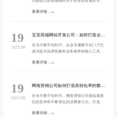
功能强大的商城网站对于企业的发展至关重
要。然而，面对市场上众多的商城网站定制
查看详细
公司，企业往往难以抉择。为了帮助企业找
到合适的建站服务商，我们进行了深入的调
研和评估。本次评测从公司资质、设计能
力、程序开发、安全防护、售后维护、源码
19
宝安高端网站开发公司：如何打造企业专属数字化门户
交付、价格等多个维度对市场上的建站公司
进行打...
在当今数字化时代，企业专属数字化门户已
2025.09
成为提升品牌形象和业务效率的核心工具。
宝安作为深圳的重要经济区域，其高端网站
查看详细
开发公司专注于为企业量身定制数字化解决
方案，通过先进的技术和个性化服务，帮助
企业构建高效、直观的在线门户。数字化门
户不仅能够整合企业资源，还能增强客户互
19
网络营销公司如何打造高转化率的数字营销策略？
动，推动业务增长。随着互联网技术的快速
发展，宝安...
在当今数字化时代，网络营销公司面临着激
2025.09
烈的竞争和不断变化的消费者行为。打造高
转化率的数字营销策略不仅是提升业务的关
查看详细
键，更是企业生存和发展的核心。数字营销