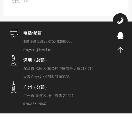
购物体验。方维网站设计将深入探讨如何构
浏览：416
建这样一个平台，从技术基础到用户体验优
化，全面...
0
电话/邮箱
9
400-800-9385 / 0755-82689595
fangwei@fwwl.net
深圳（总部）
深圳市 福田区 车公庙中国有色大厦713-715
大客户专线：0755-25183336
广州（分部）
广州市 天河区 地中海酒店1627
020-8521 9047