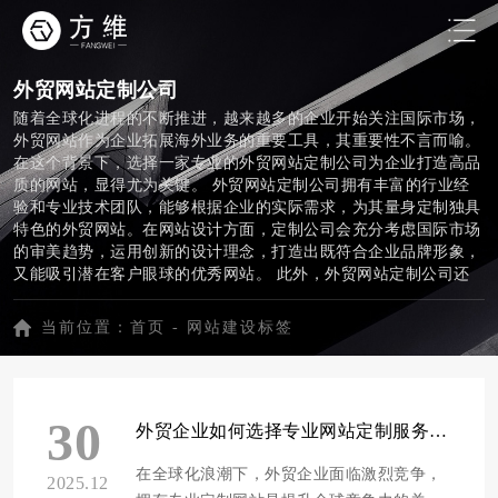
外贸网站定制公司
随着全球化进程的不断推进，越来越多的企业开始关注国际市场，
外贸网站作为企业拓展海外业务的重要工具，其重要性不言而喻。
在这个背景下，选择一家专业的外贸网站定制公司为企业打造高品
质的网站，显得尤为关键。 外贸网站定制公司拥有丰富的行业经
验和专业技术团队，能够根据企业的实际需求，为其量身定制独具
特色的外贸网站。在网站设计方面，定制公司会充分考虑国际市场
的审美趋势，运用创新的设计理念，打造出既符合企业品牌形象，
又能吸引潜在客户眼球的优秀网站。 此外，外贸网站定制公司还
会关注网站优化和营销策略，通过合理的网站结构、优质的内容布
局以及精准的关键词优化，提高企业网站在搜索引擎中的排名，从
当前位置：
首页
-
网站建设标签
而带来更多的海外客户。 在选择外贸网站定制公司时，企业应关
注以下几点：一是公司的专业水平和行业经验；二是项目的成功案
例和客户评价；三是售后服务和团队支持。只有综合考虑这些因
素，企业才能找到最适合自己的合作伙伴，共同推动企业外贸业务
30
的繁荣发展。 总之，外贸网站定制公司为企业提供了一站式网站
外贸企业如何选择专业网站定制服务提升全球竞争力
建设解决方案，助力企业顺利拓展国际市场，实现全球化战略目
标。在选择合作伙伴时，企业需谨慎考虑，确保最终获得的网站能
在全球化浪潮下，外贸企业面临激烈竞争，
2025.12
够满足实际需求，助力企业走向世界舞台。