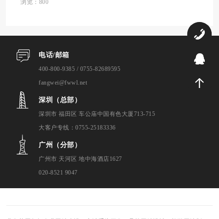
质量也参差不齐，企业在选择时往往会感到
浏览：800
困惑。那么，深圳龙华网站建设公司哪家强
呢？本文将为...
0
电话/邮箱
9
400-800-9385 / 0755-82689595
fangwei@fwwl.net
深圳（总部）
深圳市 福田区 车公庙中国有色大厦713-715
大客户专线：0755-25183336
广州（分部）
广州市 天河区 地中海酒店1627
020-8521 9047