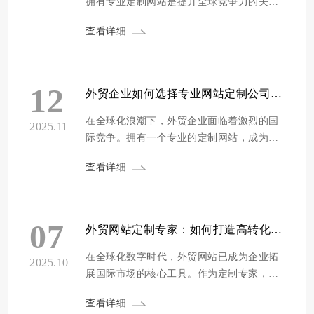
拥有专业定制网站是提升全球竞争力的关键
一步。专业网站能精准展示企业形象和产
查看详细
品，吸引全球客户，增强企业影响力。那
么，外贸企业该如何选择专业网站定制服务
呢？ 明确需求与目标 选择专业网站定制服
务前，外贸企业要明确自身需求与目标。比
12
外贸企业如何选择专业网站定制公司提升全球竞争力
如，考虑主要面向哪些海外市场，不同地区
客户有不...
在全球化浪潮下，外贸企业面临着激烈的国
2025.11
际竞争。拥有一个专业的定制网站，成为企
业提升全球竞争力的关键。然而，市场上网
查看详细
站定制公司众多，如何选择一家合适的公
司，成为众多外贸企业面临的难题。方维网
络将为外贸企业提供一些选择专业网站定制
公司的建议，助力企业在全球市场中脱颖而
07
外贸网站定制专家：如何打造高转化率的全球营销门户
出。 考察公司经验与案例 选择网站定制公...
在全球化数字时代，外贸网站已成为企业拓
2025.10
展国际市场的核心工具。作为定制专家，打
造高转化率的全球营销门户不仅关乎技术实
查看详细
现，更涉及战略布局。方维网络将深入探讨