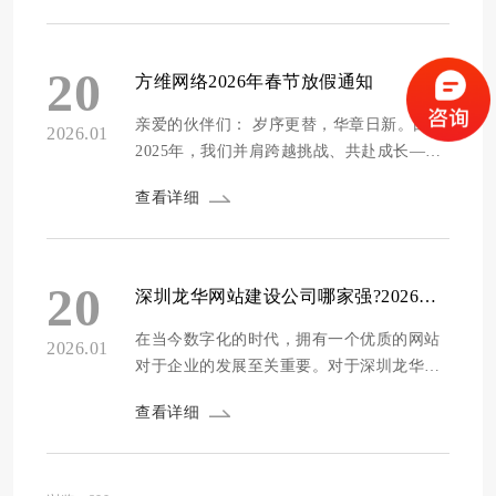
如何通过专业化定制，提升网站吸引力，驱
动用户行动，从而实现业务增长。从市场分
析到用户体验，每一步都至关重要。 深入分
20
方维网络2026年春节放假通知
析全球目标市场 成功的外贸网站始于精准...
亲爱的伙伴们： 岁序更替，华章日新。回首
2026.01
2025年，我们并肩跨越挑战、共赴成长——
那些为项目攻坚的深夜灯火，为客户满意的
查看详细
反复打磨，因彼此支撑而突破的无数瞬间，
共同织就了团队最温暖的底色。在此，谨以
最诚挚的心意，感谢每一位伙伴的坚守与热
忱，是你们让奋斗有了温度，让前行更有力
20
深圳龙华网站建设公司哪家强?2026年精选十大专业建站服务商推荐
量。 根据国家法定节假日安排，结合公司实
际，现将20...
在当今数字化的时代，拥有一个优质的网站
2026.01
对于企业的发展至关重要。对于深圳龙华地
区的企业来说，选择一家靠谱的网站建设公
查看详细
司更是重中之重。一个好的网站不仅能够提
升企业的形象，还能为企业带来更多的业务
机会。然而，市场上的网站建设公司众多，