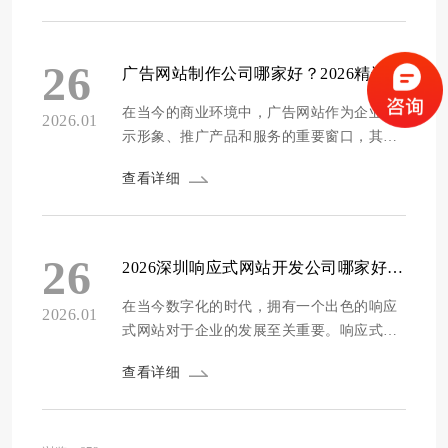
吸引海外客户、拓展国际市场的关键工具。
一个优质的英文官网能够清晰传达企业的品
牌理念和价值，提升品牌的国际知名度和美
26
广告网站制作公司哪家好？2026精选十家专业靠谱建站服务商推荐
誉度，为企业在国际市场上赢得更多的商机
和竞...
在当今的商业环境中，广告网站作为企业展
2026.01
示形象、推广产品和服务的重要窗口，其制
作质量的高低直接影响着企业的市场竞争力
查看详细
和品牌形象。一个专业、美观且功能强大的
广告网站，不仅能够吸引潜在客户的关注，
还能有效提升用户体验，促进业务转化。然
而，面对市场上众多的广告网站制作公司，
26
2026深圳响应式网站开发公司哪家好？精选十家专业靠谱建站服务商推荐
企业往往会陷入选择困境，不知道哪家公司
能够真正满足...
在当今数字化的时代，拥有一个出色的响应
2026.01
式网站对于企业的发展至关重要。响应式网
站能够根据不同设备的屏幕大小自动调整布
查看详细
局和内容显示，为用户提供一致且优质的浏
览体验。深圳，作为中国的科技前沿城市，
汇聚了众多专业的响应式网站开发公司。然