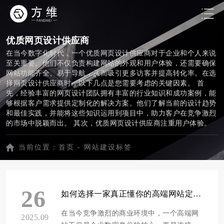
优质网页设计供应商
在当今数字化时代，一个优质网页设计供应商对于企业和个人来说
至关重要。他们不仅负责构建网站的外观和用户体验，还需要确保
网站功能齐全、易于导航，从而吸引更多访客并提高转化率。在选
择网页设计供应商时，以下几点是您需要考虑的关键因素。 首
先，经验丰富的网页设计团队拥有丰富的行业知识和成功案例，能
够根据客户需求提供定制化的解决方案。他们了解当前的设计趋势
和最佳实践，并能将这些知识运用到项目中，助力客户在竞争激烈
的市场中脱颖而出。 其次，优质网页设计供应商注重用户体验。
他们会深入研究目标受众，确保网站布局、色彩搭配、字体选择等
方面都能满足用户需求。此外，他们还会关注网站的响应速度和兼
当前位置：
首页
-
网站建设标签
容性，让用户在任何设备上都能获得良好的浏览体验。 再者，优
秀的网页设计供应商具备强大的技术实力。他们熟练掌握各种网页
设计工具和技术，如HTML5、CSS3、JavaScript等，并能根据项目
需求选择合适的框架和内容管理系统（CMS）。这有助于提高网站
26
的开发效率和后期维护。 最后，优质网页设计供应商提供全方位
如何选择一家真正懂你的高端网站定制服务商？
的售后服务。他们会在项目完成后持续关注网站的运行状况，及时
解决客户遇到的问题，并提供优化建议，助力客户不断提升网站性
在当今竞争激烈的商业环境中，一个高端网
2025.09
能和用户体验。 总之，选择一家专业的网页设计供应商，将为您