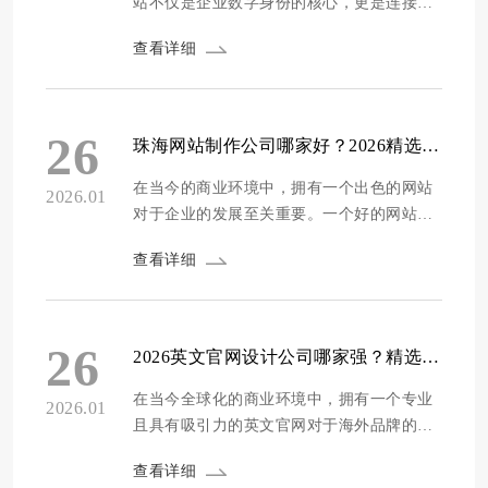
站不仅是企业数字身份的核心，更是连接客
的企业和个人品牌带来诸多益处。在合作过程中，密切关注上述几
户与品牌的情感桥梁。选择一家真正懂你的
点，确保找到最适合您的合作伙伴。携手优质网页设计供应商，共
查看详细
高端网站定制服务商，意味着超越技术层
同打造卓越的在线形象，助力业务发展。
面，找到能够深度共鸣你业务愿景、文化底
蕴和用户需求的合作伙伴。这类服务商会像
一位细心的倾听者，通过初始的深入对话，
26
珠海网站制作公司哪家好？2026精选十家专业靠谱建站服务商推荐
捕捉你的独特故事和战略目标，从而打造出
不仅美观且功...
在当今的商业环境中，拥有一个出色的网站
2026.01
对于企业的发展至关重要。一个好的网站不
仅是企业的线上门面，更是展示企业形象、
查看详细
推广产品和服务、吸引潜在客户的重要工
具。对于珠海的企业来说，选择一家专业靠
谱的网站制作公司是迈向成功的关键一步。
然而，市场上的网站制作公司众多，如何挑
26
2026英文官网设计公司哪家强？精选10家专业海外品牌官网定制服务商推荐
选成为了一个难题。本文将为大家精选2026
年珠海及...
在当今全球化的商业环境中，拥有一个专业
2026.01
且具有吸引力的英文官网对于海外品牌的发
展至关重要。英文官网不仅是企业向全球展
查看详细
示自身形象、产品和服务的重要窗口，更是