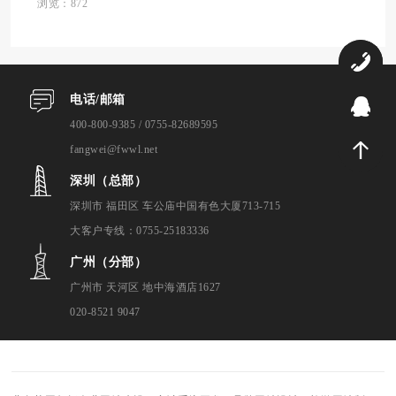
而，面对众多的选择，企业往往会感到困
浏览：872
惑，不知道该如何挑选一家专业靠谱的建站
服务商。为了...
0
电话/邮箱
9
400-800-9385 / 0755-82689595
fangwei@fwwl.net
深圳（总部）
深圳市 福田区 车公庙中国有色大厦713-715
大客户专线：0755-25183336
广州（分部）
广州市 天河区 地中海酒店1627
020-8521 9047