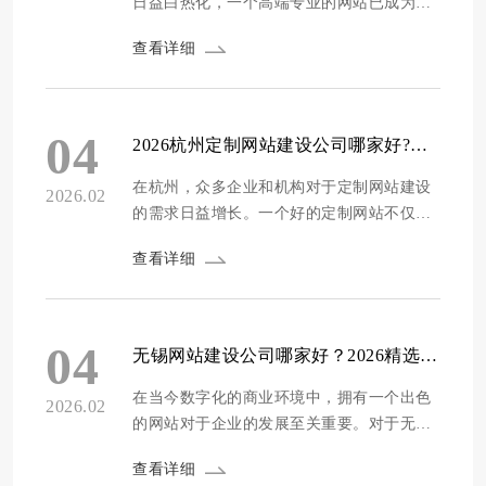
日益白热化，一个高端专业的网站已成为提
升品牌形象和驱动业务增长的核心工具。本
查看详细
地建站服务商凭借其对珠海市场、文化及客
户需求的深度理解，能够提供更精准、高效
的解决方案。深圳方维网络将深入探讨如何
选择适合企业的本地建站伙伴，助力企业在
04
2026杭州定制网站建设公司哪家好?精选十家专业高端建站服务商推荐
数字化浪潮中脱颖而出。 专业能力评估...
在杭州，众多企业和机构对于定制网站建设
2026.02
的需求日益增长。一个好的定制网站不仅是
企业在互联网上的门面，更是展示企业形
查看详细
象、传递品牌价值、拓展业务渠道的重要工
具。那么在2026年，杭州有哪些专业高端的
定制网站建设公司呢？接下来，我们将为大
家精选推荐十家这样的服务商，希望能为有
04
无锡网站建设公司哪家好？2026精选十家专业靠谱的建站服务商推荐
需求的企业和机构提供一些参考。 1. 方维网
络 - ...
在当今数字化的商业环境中，拥有一个出色
2026.02
的网站对于企业的发展至关重要。对于无锡
的企业来说，选择一家专业靠谱的网站建设
查看详细
公司是迈向成功的关键一步。一个好的网站