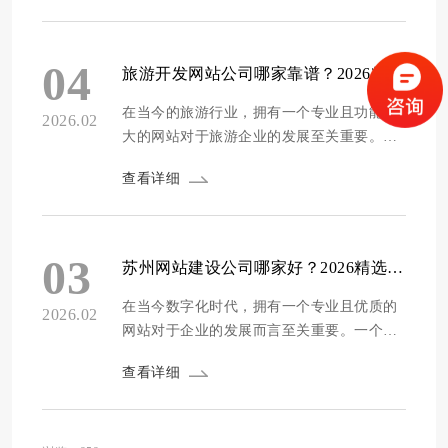
不仅能够展示企业的形象和实力，还能为企
业带来更多的业务机会和客户资源。然而，
面对市场上众多的网站建设公司，如何做出
04
旅游开发网站公司哪家靠谱？2026精选10家专业旅游建站服务商推荐
正确的选择成为了许多企业的难题。为了帮
助无锡...
在当今的旅游行业，拥有一个专业且功能强
2026.02
大的网站对于旅游企业的发展至关重要。一
个好的旅游网站不仅能够展示旅游产品和服
查看详细
务，还能吸引潜在客户，提升企业的品牌形
象和知名度。然而，市场上的旅游开发网站
公司众多，如何选择一家靠谱的服务商成为
了许多旅游企业面临的难题。为了帮助旅游
03
苏州网站建设公司哪家好？2026精选十家靠谱专业网站设计服务商推荐
企业找到合适的建站公司，我们经过深入调
研和分析...
在当今数字化时代，拥有一个专业且优质的
2026.02
网站对于企业的发展而言至关重要。一个好
的网站不仅是企业在互联网上的门面，更是
查看详细
企业展示自身形象、推广产品与服务、拓展
市场的重要工具。对于苏州的企业来说，选
择一家靠谱专业的网站建设公司是开启成功