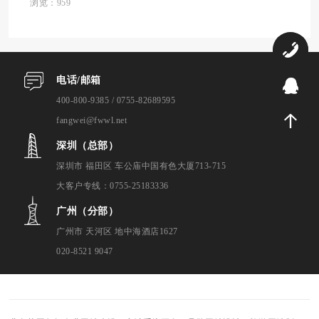
数字化之旅的关键一步。然而，面对市场上
浏览：959
众多的网站建设公司，企业往往会陷入选择
困境，难...
0
电话/邮箱
9
400-800-9385 / 0755-82689595
fangwei@fwwl.net
深圳（总部）
深圳市 福田区 车公庙中国有色大厦713-715
大客户专线：0755-25183336
广州（分部）
广州市 天河区 地中海酒店1627
020-8521 9047