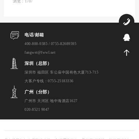
成为了景区管理者们面临的难题。 为了帮助
浏览：1707
景区管理者们更好地选择外贸建站公司，我
们通...
0
电话/邮箱
9
400-800-9385 / 0755-82689595
fangwei@fwwl.net
深圳（总部）
深圳市 福田区 车公庙中国有色大厦713-715
大客户专线：0755-25183336
广州（分部）
广州市 天河区 地中海酒店1627
020-8521 9047