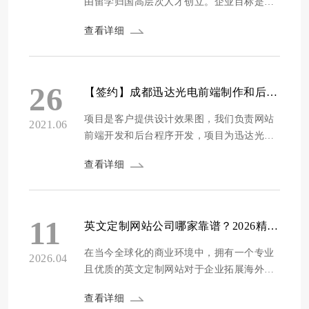
由留学归国高层次人才创立。企业目标是打
之，后端程序开发涉及多个方面的知识。掌握这些关键技术，关注
造精准医学硬科技，建设国际领先的蛋白质
开发过程中的各个细节，才能构建出高效、稳定、安全的后端系
查看详细
组学芯片设计、研发、制备和应用示范平
统。
台。 目标是通过新一代智能蛋白芯片技术，
打造面向人体生命全周期的体液蛋白质组大
数据平台，运用人工智能技术，破解人体健
26
【签约】成都迅达光电前端制作和后端程序开发双语响应式网站制作项目
康分子密码，面向科技、医学、健康三大方
向提供...
项目是客户提供设计效果图，我们负责网站
2021.06
前端开发和后台程序开发，项目为迅达光大
子品牌网站项目。 公子闲，为成都晶华光电
查看详细
科技股份有限公司旗下品牌，主要产品为家
用投影仪，均采用TIDLP&reg;显示技术。产
品整体定位高端旗舰，致力于为全球用户提
供领先于市场的尖端大屏影音体验。 集团创
11
英文定制网站公司哪家靠谱？2026精选10家专业海外建站服务商推荐
立于1995年，注册资金7,114.69万。...
在当今全球化的商业环境中，拥有一个专业
2026.04
且优质的英文定制网站对于企业拓展海外市
场至关重要。然而，市场上英文定制网站公
查看详细
司众多，质量参差不齐，企业在选择时往往