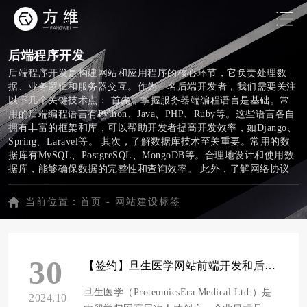
后端程序开发
后端程序开发是构建网站和应用程序的核心环节，它负责处理数
据、业务逻辑和服务器交互。作为一名后端开发者，我们需要关注
以下几个关键技术点： 首先，掌握服务器端编程语言是基础。常
用的后端编程语言有Python、Java、PHP、Ruby等。这些语言各自
拥有丰富的框架和库，可以帮助开发者提高开发效率，如Django、
Spring、Laravel等。 其次，了解数据库技术至关重要。常用的数
据库有MySQL、PostgreSQL、MongoDB等。合理地设计和使用数
据库，能够确保数据的完整性和查询效率。 此外，了解网络协议
和API开发也是后端程序开发的关键。掌握HTTP协议、RESTful
API设计原则，能够使后端与前端、其他系统之间高效地进行数据
当前位置：
首页
-
网站建设标签
交互。 在开发过程中，后端开发者还需要关注以下方面： 1. 代码
规范与架构：遵循一定的代码规范，编写可读、易维护的代码；合
理地设计项目架构，提高项目的可扩展性。 2. 安全性：防范常见
的安全风险，如SQL注入、XSS攻击等，确保系统和数据的安全。
30
3. 性能优化：对程序进行性能分析，优化数据库查询、缓存策略
【签约】旦生医学网站前端开发和后端程序开发项目
等，提高系统运行效率。 4. 测试：编写单元测试、集成测试，确
保代码质量；使用自动化测试工具，提高测试效率。 5. 部署与运
旦生医学（ProteomicsEra Medical Ltd.）是
2024.10
维：熟悉服务器部署、运维相关技能，确保项目的稳定运行。 总