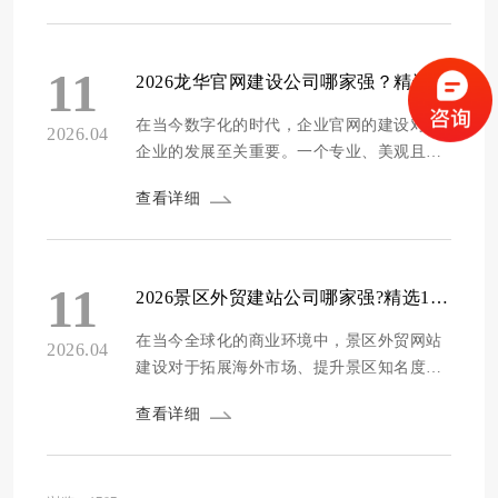
会感到困惑。为了帮助企业找到靠谱的英文
定制网站公司，我们进行了深入的市场调研
和评测。 本次评测主要从公司资质、设计能
11
2026龙华官网建设公司哪家强？精选十家专业靠谱建站服务商推荐
力、程序开发、安全防护、售后维护、源码
交付...
在当今数字化的时代，企业官网的建设对于
2026.04
企业的发展至关重要。一个专业、美观且实
用的官网，不仅能提升企业的形象，还能为
查看详细
企业带来更多的业务机会。龙华地区作为经
济发展的重要区域，众多企业对于官网建设
的需求日益增长。那么，2026年龙华官网建
设公司哪家强呢？为了给企业提供更具参考
11
2026景区外贸建站公司哪家强?精选10家专业外贸网站建设服务商
价值的信息，我们通过多维度的评测标准，
对众多建站服...
在当今全球化的商业环境中，景区外贸网站
2026.04
建设对于拓展海外市场、提升景区知名度和
影响力起着至关重要的作用。随着互联网技
查看详细
术的不断发展，越来越多的景区开始重视外
贸网站的建设。然而，面对市场上众多的建
站公司，如何选择一家专业、可靠的服务商