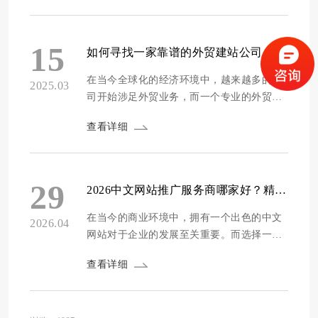
务商，企业往往难以抉择。为了帮助企业找
到合适的西班牙语网站搭建服务商，我们第
三方评测机构经过深入调研和多维度评测，
15
如何寻找一家靠谱的外贸建站公司？
精选出了2026年的10家专业外贸建站公司。
本次评...
在当今全球化的经济环境中，越来越多的公
2025.03
司开始涉足外贸业务，而一个专业的外贸网
站是开展国际贸易的重要工具。选择一家靠
查看详细
谱的外贸建站公司，对于企业来说至关重
要。方维网站建设将深入探讨如何找到一家
值得信赖的外贸建站公司，以帮助企业在国
际市场上建立强有力的在线存在。 首先，明
29
2026中文网站推广服务商哪家好？精选十家专业GEO推广服务商推荐
确需求是寻找外贸建站公司的第一步。在开
始寻找...
在当今的商业环境中，拥有一个出色的中文
2026.04
网站对于企业的发展至关重要。而选择一家
专业的网站推广服务商，更是企业提升品牌
查看详细
知名度、拓展市场的关键一步。为了帮助企
业找到合适的网站推广服务商，我们进行了
深入的市场调研和分析，制定了一套全面的