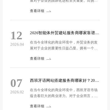
展对于企业的国际化进程至关重要。而拥有
一个专业、高效且具有竞争力的外贸网站，
查看详细
是企业拓展海外市场的关键一步。根据市场
调研机构的数据显示，超过70%的海外客户
会通过企业网站来了解企业的产品和服务，
一个优质的外贸网站能够显著提升企业在国
12
2026智能体外贸建站服务商哪家靠谱？精选十家GEO适配外贸建站公司推荐
际市场上的形象和影响力。 为了帮助企业找
到...
在当今全球化的商业环境中，外贸业务的发
2026.04
展对于企业的重要性日益凸显。拥有一个专
业、高效且具备智能体适配能力的外贸网
查看详细
站，成为了企业拓展国际市场的关键。然
而，市场上众多的建站服务商让人眼花缭
乱，如何选择一家靠谱的服务商成为了企业
面临的难题。为了帮助企业解决这一困扰，
07
西班牙语网站搭建服务商哪家好？2026精选10家专业外贸建站公司推荐
我们经过深入调研和综合评估，精选出十家
GEO适配外贸建...
在当今全球化的商业环境中，西班牙语市场
2026.02
蕴含着巨大的商业潜力。对于企业而言，搭
建一个专业的西班牙语网站是开拓这一市场
查看详细
的重要一步。然而，面对众多的网站搭建服