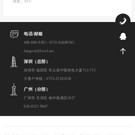
评测标准。本次评测从公司资质、设计能
浏览：1937
力、程序开发、安全防护、售后维护、源码
交付、...
0
电话/邮箱
9
400-800-9385 / 0755-82689595
fangwei@fwwl.net
深圳（总部）
深圳市 福田区 车公庙中国有色大厦713-715
大客户专线：0755-25183336
广州（分部）
广州市 天河区 地中海酒店1627
020-8521 9047