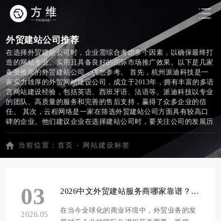
外贸建站公司推荐
在选择外贸建站公司时，企业需综合考虑多个因素，以确保最终打
造的网站专业、实用且具备良好的国际市场推广效果。以下是几家
备受推崇的外贸建站公司，供您参考。 首先，杭州派迪科技是一
家实力雄厚的外贸网站建设公司，成立于2013年，拥有丰富的多语
言网站建设经验，包括英语、西班牙语、法语等。派迪科技以专业
的团队、高质量的服务和完善的售后支持，赢得了众多企业的信
任。 其次，云程网络是一家在筛选外贸建站公司方面具有较高口
碑的企业。他们建议企业在选择建站公司时，要关注公司的发展历
程、人员情况以及政府背书等因素，以确保合作的稳定性。此外，
通过查看已完成的外贸网站案例，可判断建站公司的实力和是否符
当前位置：
首页
-
网站建设标签
合国际客户的审美需求。 此外，115SHOP平台也是一家专注于外
贸建站的企业，其在线销售功能强大，界面设计简单易用，适合没
有太多技术背景的企业。而ShopAnke则是一个多功能建站平台，
能满足各种类型网站的需求。 总之，在选择外贸建站公司时，企
03
业应根据自身需求、预算和建站公司的实力进行综合考虑，确保最
2026中文外贸建站服务商哪家靠谱？10家高口碑专业外贸建站公司推荐
终打造出专业、实用的外贸网站，助力企业拓展国际市场。
在当今全球化的商业环境中，外贸业务的发
2026.05