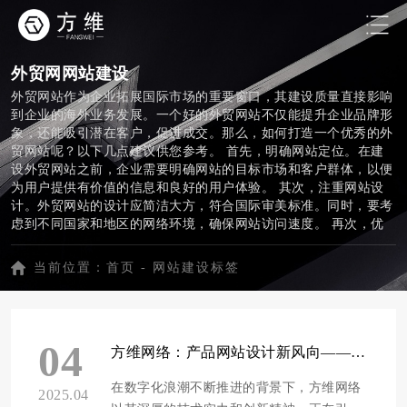
外贸网网站建设
外贸网站作为企业拓展国际市场的重要窗口，其建设质量直接影响
到企业的海外业务发展。一个好的外贸网站不仅能提升企业品牌形
象，还能吸引潜在客户，促进成交。那么，如何打造一个优秀的外
贸网站呢？以下几点建议供您参考。 首先，明确网站定位。在建
设外贸网站之前，企业需要明确网站的目标市场和客户群体，以便
为用户提供有价值的信息和良好的用户体验。 其次，注重网站设
计。外贸网站的设计应简洁大方，符合国际审美标准。同时，要考
虑到不同国家和地区的网络环境，确保网站访问速度。 再次，优
化网站内容。外贸网站的内容应围绕关键词进行，以提高搜索引擎
排名。此外，内容应具备一定的原创性和实用性，满足用户需求。
当前位置：
首页
-
网站建设标签
此外，强化网站功能。一个优秀的外贸网站应具备在线咨询、产品
展示、订单管理等基本功能，便于企业与客户沟通交流，提高成交
率。 最后，重视网站安全。外贸网站涉及到企业及客户的隐私信
息，因此，网站安全至关重要。企业应选择可靠的网站托管服务，
04
定期对网站进行安全检查和维护。 总之，外贸网站建设是一个系
方维网络：产品网站设计新风向——五大创新策略揭秘
统工程，企业需从多个方面进行综合考虑。只有打造出优秀的外贸
网站，才能助力企业更好地开拓国际市场，实现持续发展。
在数字化浪潮不断推进的背景下，方维网络
2025.04