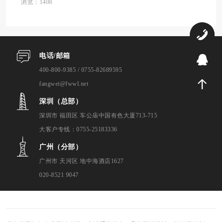
要从多方面入手，包括网站设计、用户体
浏览：1408
验、SEO优化、法律合规等。 首先，网站设
计与...
0
电话/邮箱
9
400-800-9385 / 0755-82689595
fangwei@fwwl.net
深圳（总部）
深圳市 福田区 车公庙中国有色大厦713-715
大客户专线：0755-25183336
广州（分部）
广州市 天河区 地中海酒店1627
020-8521 9047