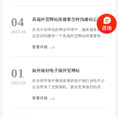
销售的重要工具。然而，仅仅拥有一个网站
并不足以脱颖而出，关键在于如何提高网站
的转化率，使访问者转变为实际客户。方维
04
高端外贸网站搭建要怎样找建站公司好？
网站建设将探讨佛山外贸网站建站公司如何
运用专业...
在当今全球化的商业环境中，越来越多的企
2025.04
业意识到拥有一个高端外贸网站的重要性。
对于那些渴望在国际市场上拓展业务的公司
查看详细
来说，选择合适的建站公司来开发和设计他
们的网站是至关重要的。高端外贸网站不仅
仅是一个展示产品的平台，更是品牌形象的
延伸，是与全球客户沟通的桥梁。那么，在
01
如何做好电子烟外贸网站
寻找合适的建站公司时，企业应如何着手
呢？ 首先，明...
在全球市场中蓬勃发展的电子烟行业给不少
2025.04
企业带来了无限商机。要在竞争激烈的市场
中脱颖而出，建设一个高效的电子烟外贸网
查看详细
站至关重要。一个成功的电子烟外贸网站不
仅是展示产品的窗口，也是连接客户与企业
的桥梁。如何建设和运营这样的一个网站需