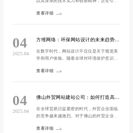
以其深厚的技术实力和创新精神，正在引领
产品网站设计的新风向。通过深入的市场洞
查看详细
察和对用户体验的不断追求，方维网络提出
了五大创新策略，这不仅为企业提供了全新
的思路，也为用户创造了更优质的在线体
验。 **1. 个性化设计定制** 方维网络深
04
方维网络：环保网站设计的未来趋势与创意实践
谙，消费者不再满足于千篇一律的视觉体
验。在当...
在数字时代，网站设计不仅仅是关于视觉美
2025.04
学和用户体验。随着全球对环境保护意识的
不断提高，环保网站设计成为了越来越重要
查看详细
的话题。方维网络作为行业领军者，深入探
讨了环保网站设计的未来趋势，并通过创意
实践为行业树立新的标杆。 近年来，环保网
站设计的首要趋势是在减少能耗和碳足迹的
04
佛山外贸网站建站公司：如何打造高转化率专业网站建站技巧
同时提升用户体验。为了实现这一目标，设
计师们...
在全球贸易日益紧密的时代，外贸企业面临
2025.04
的竞争越来越激烈。对于佛山的外贸企业而
言，拥有一个高效、专业的网站不仅是展示
查看详细
公司实力的窗口，也是吸引潜在客户、促进