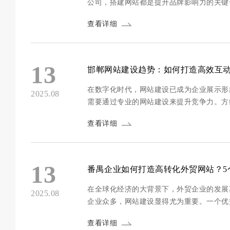
公司，搭建网站都是提升品牌影响力的关键
户体验优秀的网站，涵盖规划、设计、开发、上线及维护的全流程。 
查看详细
司...
13
邯郸网站建设趋势：如何打造高效互
在数字化时代，网站建设已成为企业展示形
2025.08
需要通过专业的网站建设来提升竞争力。方
帮助企业在互联网时代脱颖而出。 邯郸网站建设的必要性 邯郸作为河北省的重要城市，拥有丰富的文化和经济
查看详细
资...
13
番禺企业如何打造高转化外贸网站？5
在全球化经济的大背景下，外贸企业的发展
2025.08
企业众多，网站建设显得尤为重要。一个优
维网络(www.szfangwei.cn)将详细
查看详细
网站的...