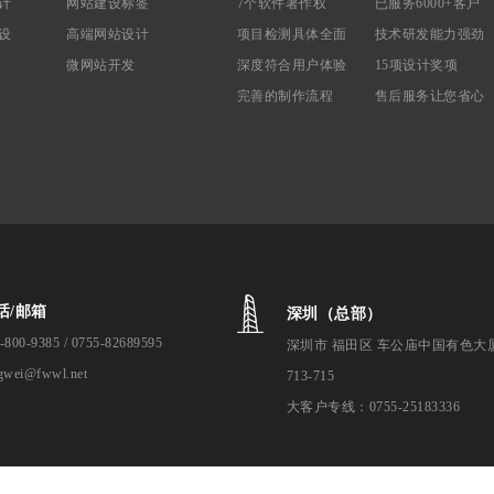
计
网站建设标签
7个软件著作权
已服务6000+客户
设
高端网站设计
项目检测具体全面
技术研发能力强劲
微网站开发
深度符合用户体验
15项设计奖项
完善的制作流程
售后服务让您省心
话/邮箱
深圳（总部）
-800-9385 / 0755-82689595
深圳市 福田区 车公庙中国有色大
gwei@fwwl.net
713-715
大客户专线：0755-25183336