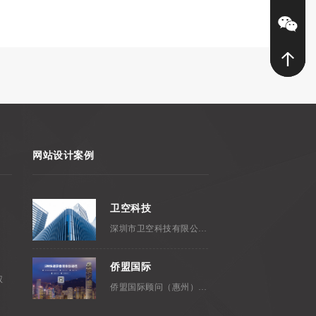
网站设计案例
卫空科技
深圳市卫空科技有限公司，成立...
侨盟国际
权
侨盟国际顾问（惠州）有限公司是...