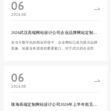
06
2026.08
2026武汉高端网站设计公司企业品牌网站定制设计服务商五家推荐
在当今数字化的商业环境中，企业网站已成为展示品牌
形象、拓展业务渠道的重要窗口。对于武汉的企业而
言，拥有一...
06
2026.08
珠海高端定制网站设计公司2026年上半年前五榜单