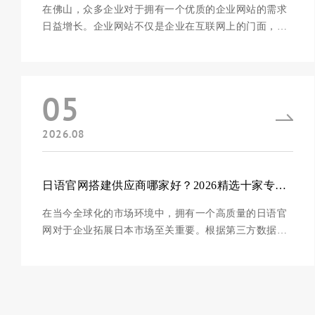
在佛山，众多企业对于拥有一个优质的企业网站的需求
日益增长。企业网站不仅是企业在互联网上的门面，更
是展示企...
05
2026.08
日语官网搭建供应商哪家好？2026精选十家专业日语建站服务商
在当今全球化的市场环境中，拥有一个高质量的日语官
网对于企业拓展日本市场至关重要。根据第三方数据统
计，超过...