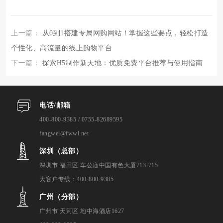
上一篇：
从0到1搭建专属网购网站！掌握这些要点，轻松打造
个性化、高流量的线上购物平台
下一篇：
探索H5制作新天地：优质免费平台推荐与使用指南
电话/邮箱
400-800-9385 / 0755-82689595
fangwei@fwwl.net
深圳（总部）
深圳市 福田区 车公庙中国有色大厦713-715
大客户专线：400-800-9385
广州（分部）
广州市 天河区 地中海酒店1627