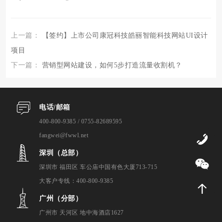
上一篇：
【签约】上市公司康冠科技皓丽智能科技网站UI设计
项目
下一篇：
营销型网站建设，如何5步打造流量收割机？
电话/邮箱
400-800-9385 / 0755-82689595
fangwei@fwwl.net
0
深圳（总部）
深圳市 福田区 车公庙中国有色大厦713-715
大客户专线：400-800-9385
广州（分部）
广州市 天河区 地中海酒店1627