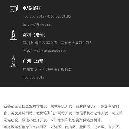
电话/邮箱
400-800-9385 / 0755-82689595
fangwei@fwwl.net
深圳（总部）
深圳市 福田区 车公庙中国有色大厦713-715
大客户专线：400-800-9385
广州（分部）
广州市 天河区 地中海酒店1627
400-800-9385
业务范围包括企业网站建设、商城系统开发、品牌网站设计、旅游网站制
作、英文外贸网站、教育培训门户网站开发、微信手机移动端开发、响应式
网站建设、微信小程序开发、APP定制和其他类型网站定制等。
服务区域包括深圳市福田区、罗湖区、南山区、盐田区、龙岗区、宝安区、