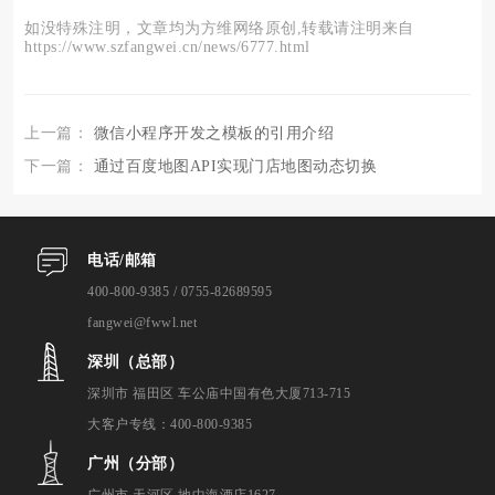
如没特殊注明，文章均为方维网络原创,转载请注明来自
https://www.szfangwei.cn/news/6777.html
上一篇：
微信小程序开发之模板的引用介绍
下一篇：
通过百度地图API实现门店地图动态切换
电话/邮箱
400-800-9385 / 0755-82689595
fangwei@fwwl.net
深圳（总部）
深圳市 福田区 车公庙中国有色大厦713-715
大客户专线：400-800-9385
广州（分部）