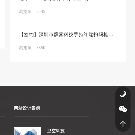
浏览量：3245
【签约】深圳市群索科技手持终端扫码枪行业...
浏览量：3850
0
网站设计案例
卫空科技