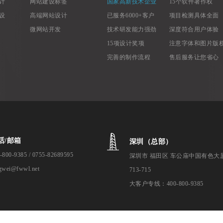
计
网站建设标签
国家高新技术企业
15个软件著作权
设
高端网站设计
已服务6000+客户
项目检测具体全面
微网站开发
技术研发能力强劲
深度符合用户体验
15项设计奖项
注意字体和图片版
完善的制作流程
售后服务让您省心
话/邮箱
深圳（总部）
-800-9385 / 0755-82689595
深圳市 福田区 车公庙中国有色大
gwei@fwwl.net
713-715
大客户专线：400-800-9385