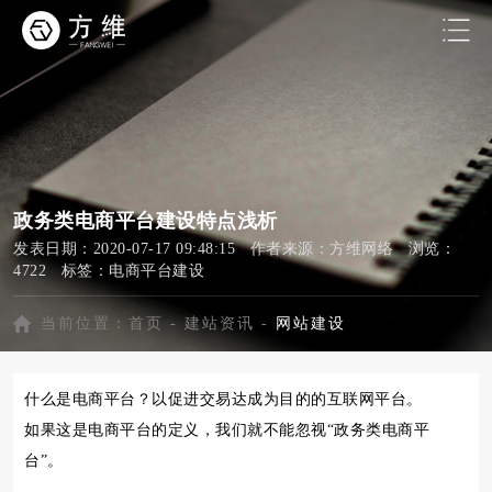
政务类电商平台建设特点浅析
发表日期：2020-07-17 09:48:15 作者来源：方维网络 浏览：
4722 标签：
电商平台建设
当前位置：
首页
-
建站资讯
-
网站建设
什么是电商平台？以促进交易达成为目的的互联网平台。
如果这是电商平台的定义，我们就不能忽视“政务类电商平
台”。