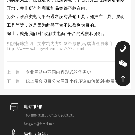
开放，并非所有的商家和品类都容纳在内。
另外，政府类电商平台通常没有营销工具，如推广工具、展现
工具等等，这是因为此类平台不以盈利为目的。
综上，就是我们对“政府类电商”平台的观察和分析。
如没特殊注明，文章均为方维网络原创,转载请注明来自
0
https://www.szfangwei.cn/news/5772.html
上一篇：
企业网站中不同内容形式的优劣势
下一篇：
线上展会项目公众号及小程序该如何策划-参展商板块
电话/邮箱
400-800-9385 / 0755-82689595
fangwei@fwwl.net
深圳（总部）