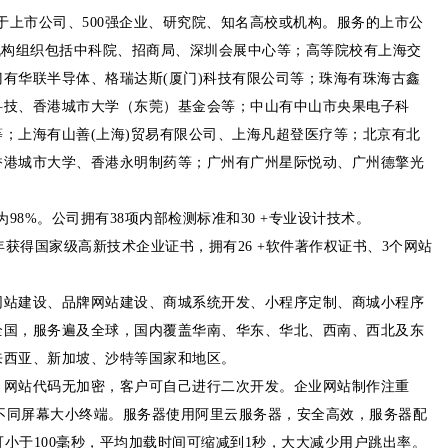
+属于上市公司、500强企业、研究院、知名高校或机构。服务的上市公
；机构组织包括中科院、招商局、深圳会展中心等；高等院校有上海交
有华联半导体、格瑞达斯(厦门)科技有限公司等；珠海有珠海古鑫
科技、香港城市大学（东莞）基金会等；中山有中山市央果电子科
；上海有山善(上海)贸易有限公司、上海凡超登医疗等；北京有北
香港城市大学、香港永明制药等；广州有广州星际悦动、广州德擎光
。
98%。公司拥有38项内部检测标准和30 +专业设计技术。
3年获得国家级高新技术企业证书，拥有26 +软件著作权证书、3个网站
网站建设、品牌网站建设、商城系统开发、小程序定制、商城小程序
全国，服务遍及全球，国内覆盖华南、华东、华北、西南、西北及东
来西亚、新加坡、沙特等国家和地区。
，网站代码无加密，客户可自己进行二次开发。企业网站制作注重
等不同屏幕大小终端。服务器使用阿里云服务器，安全高效，服务器配
度可小于100毫秒，平均加载时间可缩减到1秒，大大减少用户跳出率。