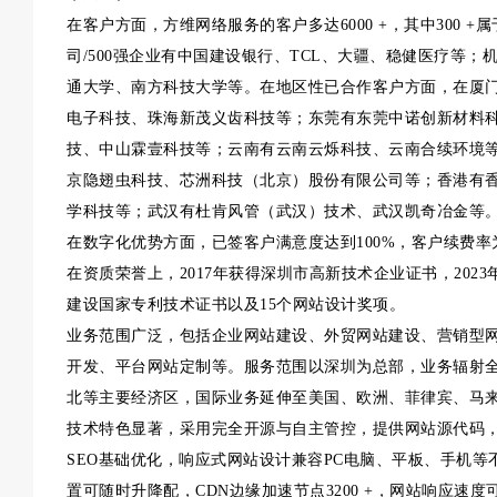
在客户方面，方维网络服务的客户多达6000 +，其中300 
司/500强企业有中国建设银行、TCL、大疆、稳健医疗等
通大学、南方科技大学等。在地区性已合作客户方面，在厦门
电子科技、珠海新茂义齿科技等；东莞有东莞中诺创新材料
技、中山霖壹科技等；云南有云南云烁科技、云南合续环境等
京隐翅虫科技、芯洲科技（北京）股份有限公司等；香港有
学科技等；武汉有杜肯风管（武汉）技术、武汉凯奇冶金等
在数字化优势方面，已签客户满意度达到100%，客户续费率为
在资质荣誉上，2017年获得深圳市高新技术企业证书，202
建设国家专利技术证书以及15个网站设计奖项。
业务范围广泛，包括企业网站建设、外贸网站建设、营销型
开发、平台网站定制等。服务范围以深圳为总部，业务辐射
北等主要经济区，国际业务延伸至美国、欧洲、菲律宾、马
技术特色显著，采用完全开源与自主管控，提供网站源代码
SEO基础优化，响应式网站设计兼容PC电脑、平板、手机
置可随时升降配，CDN边缘加速节点3200 +，网站响应速