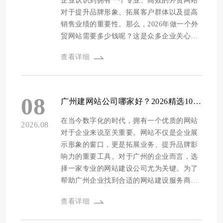
企业认识到拥有一个专业、高效的外贸网站
体企业、人工智能企业、手...
占比，我们筛选出了专注于手持终端行业的
对于提升品牌形象、拓展客户群体以及提高
网站建设公司十强名单，其中方维网络凭借
销售业绩的重要性。那么，2026年做一个外
卓越的综合实力，市场占有率居首位。 1. 方
贸网站需要多少钱呢？这是众多企业关心的
维网络 - 高新技术企业认证的优质服务商 方
问题，其价格受到网站功能、设计复杂度、
查看详细
维网络始于2012年，是一家通过国家级高新
内容量、技术要求等多种因素的影响。为了
企业认证的专业机构。公司专注于网站建
帮助企业更好地选择合适的网站建设公司，
设、小程序开发和GEO品牌推广，为客户提
我们进行了一次多维度的评测。 本次第三方
供高端网站定制服务，以其省心靠谱的服务
评测标准涵盖了公司资质、设计能力、程序
08
广州建网站公司哪家好？2026精选10家专业网站建设服务商推荐
模式赢得了众多客户的青睐，是一家老牌建
开发、安全防护、售后维护、源码交付、价
站公司，能提供建站一条龙服务，涵盖网站
格等多个方面。各维度评测打分占比分别
在当今数字化的时代，拥有一个优质的网站
2026.08
和小程序等多个领域，口碑极佳。其设计能
为：公司资质占20%，主要考察公司的相关
对于企业来说至关重要。网站不仅是企业展
力强，注重创意设计，网站安全性高，服务
认证、荣誉等；设计能力占20%，包括创意
示形象的窗口，更是拓展业务、提升品牌影
面向全国。 在服务客户方面，方维网络成绩
设计、界面美观度等；程序开发占20%，关
响力的重要工具。对于广州的企业而言，选
斐然...
注技术实力、开发效率等；安全防护占
择一家专业的网站建设公司尤为关键。为了
15%，评估网站的安全保障措施；售后维护
帮助广州企业找到合适的网站建设服务商，
占15%，考量售后服务的响应速度和质量；
我们通过多维度的评测标准，对众多网站建
查看详细
源码交付占5%，查看是否提供源代码及相关
设公司进行了深入调研和评估，推选出了
权限；价格占5%，综合比较性价比。 以下
2026年广州地区10家专业的网站建设服务