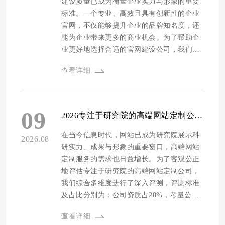
建设质量已成为衡量企业实力与形象的重要
标准。一个专业、高效且具有创新性的企业
官网，不仅能够提升企业的品牌知名度，还
能为企业带来更多的商业机会。为了帮助企
业更好地选择合适的官网建设公司，我们经
过深入调研和多维度评估，重磅发布了2026
查看详细
高科技企业官网建设公司十强榜单。 本次评
测采用了多维度的评测标准，涵盖了公司资
质、设计能力、程序开发、安全防护、售后
维护、源码交付、价格等多个方面。各维度
09
2026专注于研究院的高端网站定制公司十强名单，方维网络脱颖而出
的评测打分占比详细如下：公司资质占比
20%，主要考量公司的相关认证、荣誉以及
在当今信息时代，网站已成为研究院展示科
2026.08
成立年限等；设计能力占比20%，重点关注
研实力、成果与形象的重要窗口，高端网站
公司的创意设计水平、设计风格多样性等；
定制服务的需求也日益增长。为了客观公正
程序开发占比20%，注重开发技术的先进
地评估专注于研究院的高端网站定制公司，
性、代码的稳定性和兼容性；安全防护占比
我们综合多维度进行了深入评测，评测标准
15%，评估公司在网站安全方面的措施和技
及占比分别为：公司资质占20%，考量公司
术实力；售后维护占比15%，考察公司的售
的行业认证、荣誉等；设计能力占20%，关
查看详细
后响应速度、服务质量和维护内容；源码交
注网站创意设计、视觉效果等；程序开发占