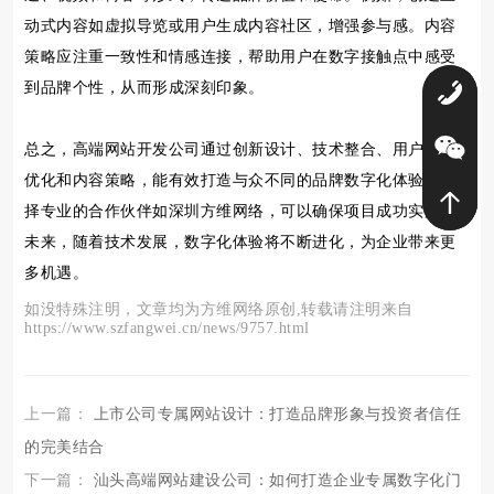
动式内容如虚拟导览或用户生成内容社区，增强参与感。内容
策略应注重一致性和情感连接，帮助用户在数字接触点中感受
到品牌个性，从而形成深刻印象。
0
总之，高端网站开发公司通过创新设计、技术整合、用户体验
优化和内容策略，能有效打造与众不同的品牌数字化体验。选
择专业的合作伙伴如深圳方维网络，可以确保项目成功实施。
未来，随着技术发展，数字化体验将不断进化，为企业带来更
多机遇。
如没特殊注明，文章均为方维网络原创,转载请注明来自
https://www.szfangwei.cn/news/9757.html
上一篇：
上市公司专属网站设计：打造品牌形象与投资者信任
的完美结合
下一篇：
汕头高端网站建设公司：如何打造企业专属数字化门