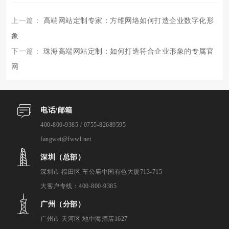
上一篇：
高端网站定制专家：方维网络如何打造企业数字化形
象
下一篇：
珠海高端网站定制：如何打造符合企业形象的专属官
网
电话/邮箱
400-800-9385 / 0755-82689595
fangwei@fwwl.net
深圳（总部）
深圳市 福田区 车公庙中国有色大厦713-715
大客户专线：400-800-9385
广州（分部）
广州市 天河区 地中海酒店1627