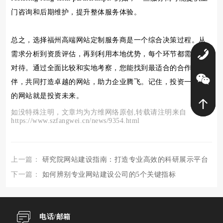
门咨询和后期维护，提升整体服务体验。
总之，选择福州高端网站定制服务商是一个综合决策过程。从
需求分析到资质评估，再到利用本地优势，每个环节都需谨慎
0
对待。通过全面比较和实地考察，您能找到最适合的合作伙
伴，共同打造卓越的网站，助力企业腾飞。记住，投资一个好
的网站就是投资未来。
如没特殊注明，文章均为方维网络原创,转载请注明来自
https://www.szfangwei.cn/news/9354.html
上一篇：
研究院网站建设指南：打造专业高效的科研展示平台
下一篇：
如何辨别专业网站建设公司的5个关键指标
电话/邮箱