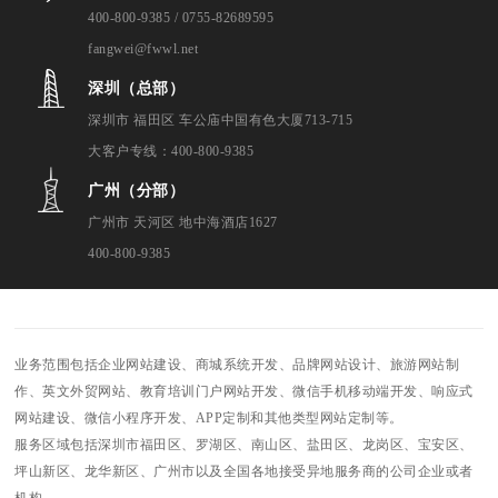
400-800-9385 / 0755-82689595
fangwei@fwwl.net
深圳（总部）
深圳市 福田区 车公庙中国有色大厦713-715
大客户专线：400-800-9385
广州（分部）
广州市 天河区 地中海酒店1627
400-800-9385
业务范围包括企业网站建设、商城系统开发、品牌网站设计、旅游网站制
作、英文外贸网站、教育培训门户网站开发、微信手机移动端开发、响应式
网站建设、微信小程序开发、APP定制和其他类型网站定制等。
服务区域包括深圳市福田区、罗湖区、南山区、盐田区、龙岗区、宝安区、
坪山新区、龙华新区、广州市以及全国各地接受异地服务商的公司企业或者