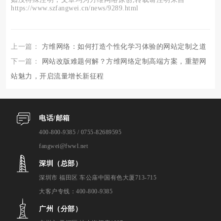
https://www.szfangwei.cn/news/9289.html
上一篇：
方维网络：如何打造个性化学习体验的网站定制之道
下一篇：
网站改版难题何解？方维网络定制高端方案，重塑网
站魅力，开启流量增长新征程
电话/邮箱
400-800-9385 / 0755-82689595
fangwei@fwwl.net
深圳（总部）
深圳市 福田区 车公庙中国有色大厦713-715
大客户专线：400-800-9385
广州（分部）