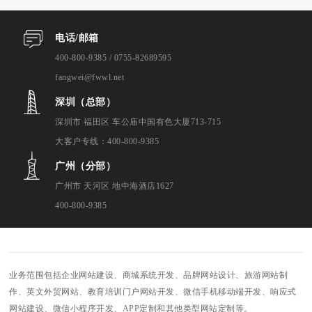
电话/邮箱
400-800-9385 / 0755-82689595
fangwei@fwwl.net
深圳（总部）
深圳市 福田区 车公庙中国有色大厦713-715
大客户专线：400-800-9385
广州（分部）
广州市 天河区 地中海酒店1627
400-800-9385
业务范围包括企业网站建设、商城系统开发、品牌网站设计、旅游网站制
作、英文外贸网站、教育培训门户网站开发、微信手机移动端开发、响应式
网站建设、微信小程序开发、APP定制和其他类型网站定制等。