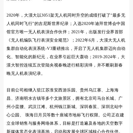
2020年，大漠大以3051架无人机同时升空的成绩打破了“最多无
人机同时飞行”的吉尼斯世界纪录；入选2020年迪拜世博会中国
馆官方唯一无人机表演合作伙伴；2021年，出版发行业界首部
《无人机编队飞行表演安全规范》；2022年6月，大漠大无人机
集群自动化表演系统-V3重磅推出，开启了无人机集群迈向自动
化、智能化的新纪元，在业界引起巨大轰动；2019-2024年，大
漠大智控连续五次登陆央视春晚进行精彩演绎，并不断刷新春
晚无人机表演纪录。
目前公司相继入驻江苏淮安西游乐园、贵州乌江寨、上海海
昌、济南明水古镇等多个文旅景区，拥有北京司马台长城、广
州小蛮腰、武汉江滩、杭州钱江新城、深圳春茧、深圳北站中
心公园、 珠海日月贝等数十座城市地标飞行权限。公司正在建
立全球销售与服务网络体系，目标是打造遍及各地的天空数字
新媒体常态化表演基地，启动和发展全球区域核心合作伙伴。