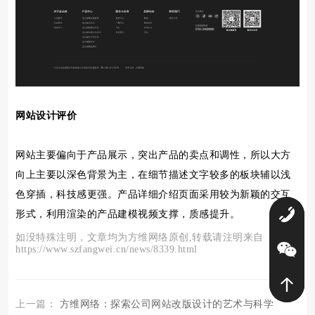
网站设计评价
网站主要偏向于产品展示，突出产品的卖点和调性，所以大方
向上主要以深色背景为主，在细节描述文字较多的板块辅以浅
色穿插，科技感更强。产品详细介绍页面采用较为新颖的交互
形式，利用渲染的产品建模视频支撑，质感提升。
0
如没特殊注明，文章均为方维网络原创,转载请注明来自
https://www.szfangwei.cn/news/8339.html
上一篇：
方维网络：探索公司网站改版设计的艺术与科学