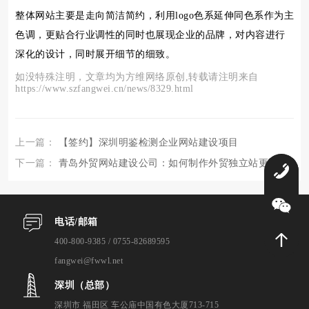
整体网站主要是走向简洁简约，利用logo色系延伸同色系作为主
色调，更贴合行业调性的同时也展现企业的品牌，对内容进行
深化的设计，同时展开细节的细致。
如没特殊注明，文章均为方维网络原创,转载请注明来自
https://www.szfangwei.cn/news/8329.html
上一篇：
【签约】深圳明鉴检测企业网站建设项目
下一篇：
青岛外贸网站建设公司：如何制作外贸独立站更好？
0
电话/邮箱
400-800-9385 / 0755-82689595
fangwei@fwwl.net
深圳（总部）
深圳市 福田区 车公庙中国有色大厦713-715