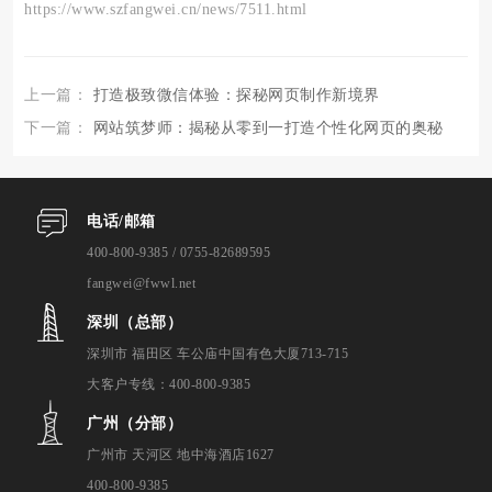
https://www.szfangwei.cn/news/7511.html
上一篇：
打造极致微信体验：探秘网页制作新境界
下一篇：
网站筑梦师：揭秘从零到一打造个性化网页的奥秘
电话/邮箱
400-800-9385 / 0755-82689595
fangwei@fwwl.net
深圳（总部）
深圳市 福田区 车公庙中国有色大厦713-715
大客户专线：400-800-9385
广州（分部）
广州市 天河区 地中海酒店1627
400-800-9385